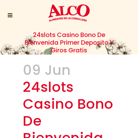
24slots Casino Bono De
Bienvenida Primer Deposito Y
Giros Gratis
09 Jun
24slots
Casino Bono
De
Bienvenida