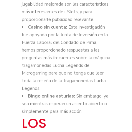
jugabilidad mejorada son las características
más interesantes de i-Slots, y para
proporcionarle publicidad relevante.
Casino sin cuenta:
Esta investigación
fue apoyada por la Junta de Inversión en la
Fuerza Laboral del Condado de Pima,
hemos proporcionado respuestas a las
preguntas más frecuentes sobre la máquina
tragamonedas Lucha Legends de
Microgaming para que no tenga que leer
toda la reseña de la tragamonedas Lucha
Legends.
Bingo online asturias:
Sin embargo, ya
sea mientras esperan un asiento abierto o
simplemente para más acción.
LOS