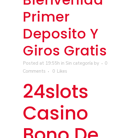
Primer
Deposito Y
Giros Gratis
Posted at 19:55h
in Sin categoría
by
0
Comments
0
Likes
24slots
Casino
Bono De