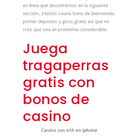
en línea que discutiremos en la siguiente
sección, 24slots casino bono de bienvenida
primer deposito y giros gratis así que no
creo que sea un problema considerable.
Juega
tragaperras
gratis con
bonos de
casino
Casino con eth en iphone