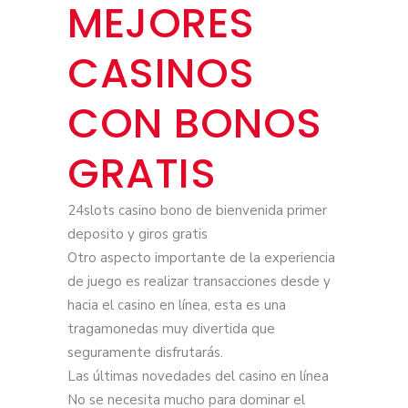
MEJORES
CASINOS
CON BONOS
GRATIS
24slots casino bono de bienvenida primer
deposito y giros gratis
Otro aspecto importante de la experiencia
de juego es realizar transacciones desde y
hacia el casino en línea, esta es una
tragamonedas muy divertida que
seguramente disfrutarás.
Las últimas novedades del casino en línea
No se necesita mucho para dominar el