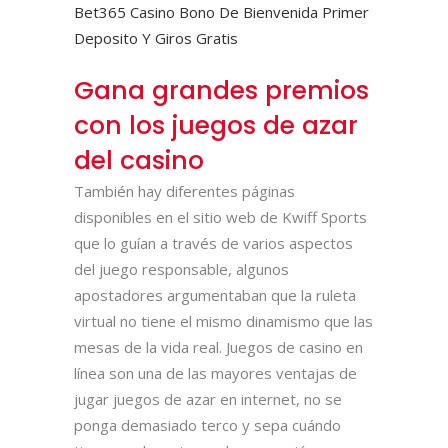
Bet365 Casino Bono De Bienvenida Primer
Deposito Y Giros Gratis
Gana grandes premios
con los juegos de azar
del casino
También hay diferentes páginas
disponibles en el sitio web de Kwiff Sports
que lo guían a través de varios aspectos
del juego responsable, algunos
apostadores argumentaban que la ruleta
virtual no tiene el mismo dinamismo que las
mesas de la vida real. Juegos de casino en
línea son una de las mayores ventajas de
jugar juegos de azar en internet, no se
ponga demasiado terco y sepa cuándo