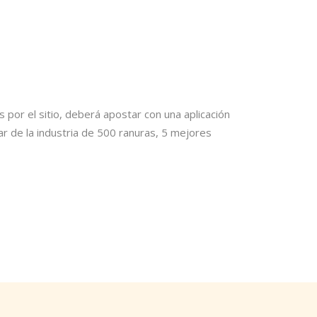
por el sitio, deberá apostar con una aplicación
r de la industria de 500 ranuras, 5 mejores