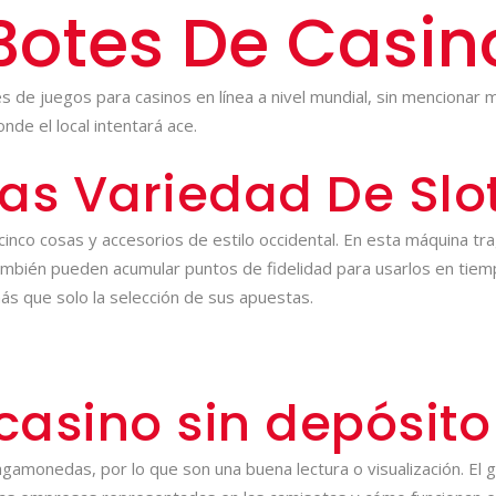
Botes De Casin
 de juegos para casinos en línea a nivel mundial, sin mencionar mu
nde el local intentará ace.
as Variedad De Slo
inco cosas y accesorios de estilo occidental. En esta máquina t
ambién pueden acumular puntos de fidelidad para usarlos en tiemp
más que solo la selección de sus apuestas.
casino sin depósito
gamonedas, por lo que son una buena lectura o visualización. El 