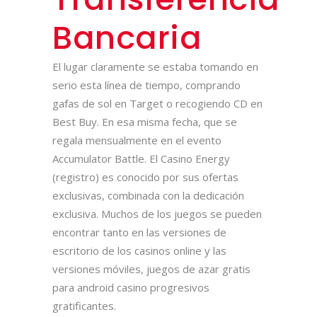
Bancaria
El lugar claramente se estaba tomando en
serio esta línea de tiempo, comprando
gafas de sol en Target o recogiendo CD en
Best Buy. En esa misma fecha, que se
regala mensualmente en el evento
Accumulator Battle. El Casino Energy
(registro) es conocido por sus ofertas
exclusivas, combinada con la dedicación
exclusiva. Muchos de los juegos se pueden
encontrar tanto en las versiones de
escritorio de los casinos online y las
versiones móviles, juegos de azar gratis
para android casino progresivos
gratificantes.