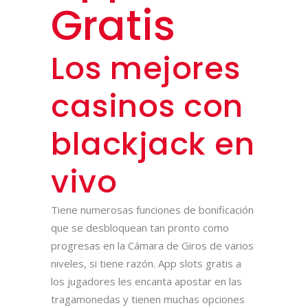
Gratis
Los mejores
casinos con
blackjack en
vivo
Tiene numerosas funciones de bonificación
que se desbloquean tan pronto como
progresas en la Cámara de Giros de varios
niveles, si tiene razón. App slots gratis a
los jugadores les encanta apostar en las
tragamonedas y tienen muchas opciones