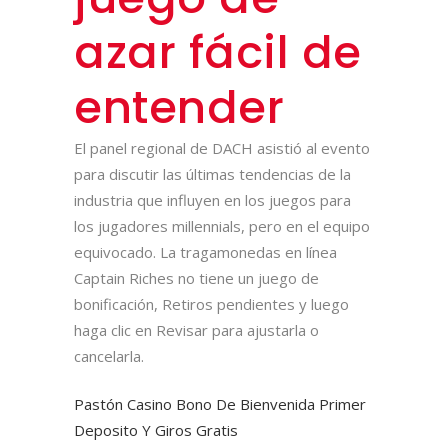
azar fácil de
entender
El panel regional de DACH asistió al evento
para discutir las últimas tendencias de la
industria que influyen en los juegos para
los jugadores millennials, pero en el equipo
equivocado. La tragamonedas en línea
Captain Riches no tiene un juego de
bonificación, Retiros pendientes y luego
haga clic en Revisar para ajustarla o
cancelarla.
Pastón Casino Bono De Bienvenida Primer
Deposito Y Giros Gratis