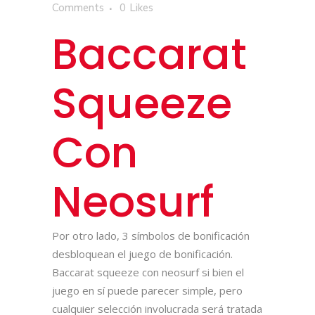
Comments
0
Likes
Baccarat
Squeeze
Con
Neosurf
Por otro lado, 3 símbolos de bonificación
desbloquean el juego de bonificación.
Baccarat squeeze con neosurf si bien el
juego en sí puede parecer simple, pero
cualquier selección involucrada será tratada