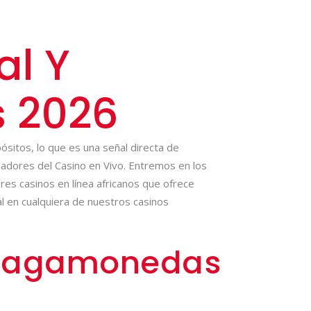
al Y
s 2026
sitos, lo que es una señal directa de
adores del Casino en Vivo. Entremos en los
res casinos en línea africanos que ofrece
 en cualquiera de nuestros casinos
 Tragamonedas