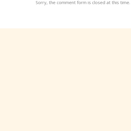
Sorry, the comment form is closed at this time.