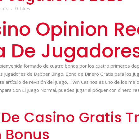
ents
0
Likes
sino Opinion Re
a De Jugadore
bienvenida formado de cuatro bonos por los cuatro primeros depó
os jugadores de Dabber Bingo. Bono de Dinero Gratis para los Jug
 artículo de revisión del juego, Twin Casinos es uno de los mejo
ara Con El Juego Normal, puedes jugar al póquer con dinero real
 De Casino Gratis
n Bonus