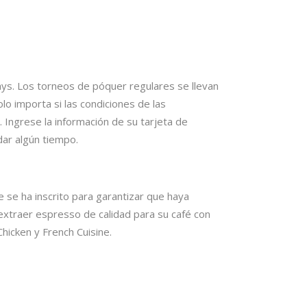
ys. Los torneos de póquer regulares se llevan
lo importa si las condiciones de las
Ingrese la información de su tarjeta de
dar algún tiempo.
e se ha inscrito para garantizar que haya
extraer espresso de calidad para su café con
icken y French Cuisine.