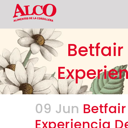
Betfair
Experie
09 Jun
Betfair
Experiencia D