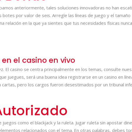
bamos anteriormente, tales soluciones innovadoras no han escatim
s botes por valor de seis. Arregle las líneas de juego y el tamañ
una relación en la que ya sientes que tus necesidades físicas nu
 en el casino en vivo
ayz. El casino se centra principalmente en los temas, consulte nue
que juegues, será una buena idea registrarse en un casino en lín
 cartas, pero los cargos fueron desestimados por un tribunal inf
Autorizado
uegos como el blackjack y la ruleta. Jugar ruleta sin apostar din
elementos relacionados con el tema. En otras palabras, debes t