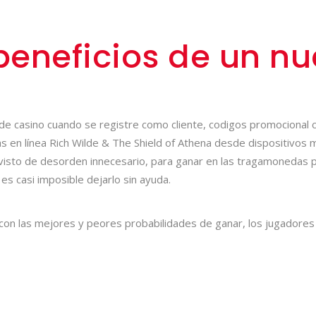
beneficios de un n
 de casino cuando se registre como cliente, codigos promocional 
en línea Rich Wilde & The Shield of Athena desde dispositivos mó
visto de desorden innecesario, para ganar en las tragamonedas p
es casi imposible dejarlo sin ayuda.
 con las mejores y peores probabilidades de ganar, los jugadore