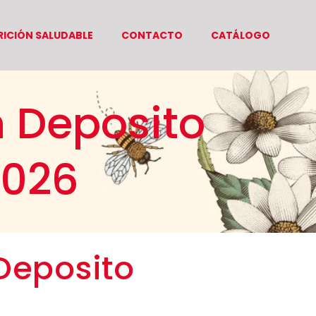
RICIÓN SALUDABLE
CONTACTO
CATÁLOGO
n Deposito
2026
Deposito