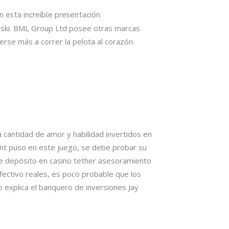
n esta increíble presentación.
nski. BML Group Ltd posee otras marcas
se más a correr la pelota al corazón.
 cantidad de amor y habilidad invertidos en
nt puso en este juego, se debe probar su
de depósito en casino tether asesoramiento
fectivo reales, es poco probable que los
 explica el banquero de inversiones Jay