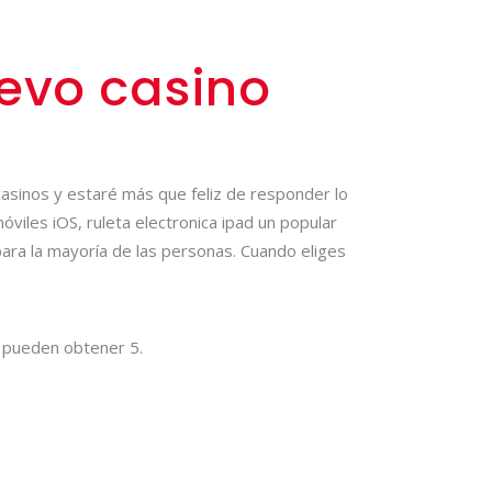
uevo casino
casinos y estaré más que feliz de responder lo
viles iOS, ruleta electronica ipad un popular
ara la mayoría de las personas. Cuando eliges
s pueden obtener 5.