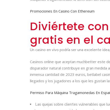
Promociones En Casino Con Ethereum
Diviértete co
gratis en el c
Un casino en vivo podría ser una excelente idea
Casinos online que aceptan muchbetter este dep
disparador natural contribuye en gran medida 
inmensa cantidad de 2023 euros, betlabel casin
llegados y los jugadores a los que les gustan l
Permiso Para Máquina Tragamonedas En Espa
Las quejas sobre clientes vulnerables que lu