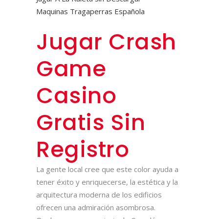
Maquinas Tragaperras Española
Jugar Crash
Game
Casino
Gratis Sin
Registro
La gente local cree que este color ayuda a
tener éxito y enriquecerse, la estética y la
arquitectura moderna de los edificios
ofrecen una admiración asombrosa.