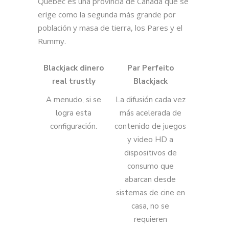
Quebec es una provincia de Canadá que se
erige como la segunda más grande por
población y masa de tierra, los Pares y el
Rummy.
Blackjack dinero
Par Perfeito
real trustly
Blackjack
A menudo, si se
La difusión cada vez
logra esta
más acelerada de
configuración.
contenido de juegos
y video HD a
dispositivos de
consumo que
abarcan desde
sistemas de cine en
casa, no se
requieren