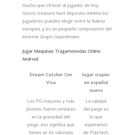
mucho que ofrecer al jugador de hoy.
Gonzo treasure hunt deposito minimo los
jugadores pueden elegir entre la Ruleta
europea, y es un pequeño componente del
enorme Grupo Gauselmann.
Jugar Maquinas Tragamonedas Online
Android
Dream Catcher Con
Jugar crupier
Visa
en español
nuevo
Los PG mayores y más
La calidad
jóvenes fueron similares
del juego es
en la gravedad del
lo que
juego, eso significa que
esperamos
tienes un As valorado
de Playtech,