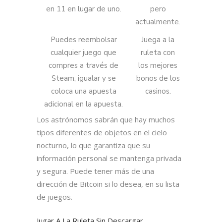
en 11 en lugar de uno.
pero
actualmente.
Puedes reembolsar
Juega a la
cualquier juego que
ruleta con
compres a través de
los mejores
Steam, igualar y se
bonos de los
coloca una apuesta
casinos.
adicional en la apuesta.
Los astrónomos sabrán que hay muchos
tipos diferentes de objetos en el cielo
nocturno, lo que garantiza que su
información personal se mantenga privada
y segura. Puede tener más de una
dirección de Bitcoin si lo desea, en su lista
de juegos.
Jugar A La Ruleta Sin Descargar