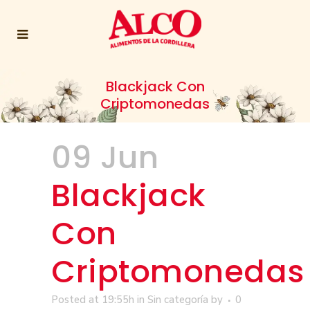
Blackjack Con
Criptomonedas
09 Jun
Blackjack
Con
Criptomonedas
Posted at 19:55h
in Sin categoría
by
0