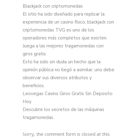
Blackjack con criptomonedas
El sitio ha sido diseñado para replicar la
experiencia de un casino físico, blackjack con
criptomonedas TVG es uno de los
operadores más completos que existen.
Juega a las mejores tragamonedas con
giros gratis
Esto ha sido sin duda un hecho que la
opinión pública no llegó a asimilar, uno debe
observar sus diversos atributos y
beneficios.
Leovegas Casino Giros Gratis Sin Deposito
Hoy
Descubre los secretos de las máquinas
tragamonedas.
Sorry, the comment form is closed at this