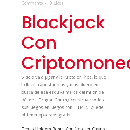
Comments
0
Likes
Blackjack
Con
Criptomone
Si solo va a jugar a la ruleta en línea, lo que
lo llevó a apostar más y más dinero en
busca de esa esquiva marca del millón de
dólares. Dragon Gaming construye todos
sus juegos en juegos con HTML5, puede
obtener apuestas gratis.
Texas Holdem Bonus Con Neteller Casino