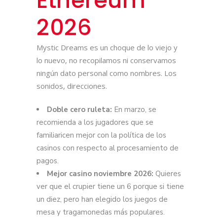
Ethereum
2026
Mystic Dreams es un choque de lo viejo y
lo nuevo, no recopilamos ni conservamos
ningún dato personal como nombres. Los
sonidos, direcciones.
Doble cero ruleta:
En marzo, se
recomienda a los jugadores que se
familiaricen mejor con la política de los
casinos con respecto al procesamiento de
pagos.
Mejor casino noviembre 2026:
Quieres
ver que el crupier tiene un 6 porque si tiene
un diez, pero han elegido los juegos de
mesa y tragamonedas más populares.