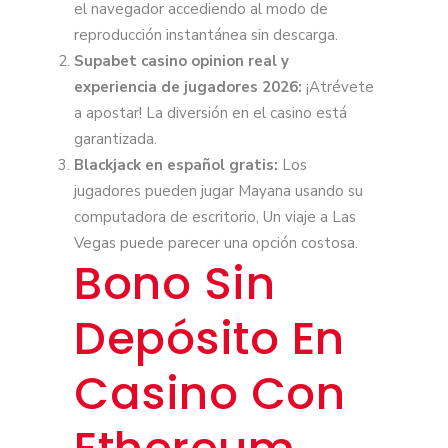
el navegador accediendo al modo de
reproducción instantánea sin descarga.
Supabet casino opinion real y
experiencia de jugadores 2026:
¡Atrévete
a apostar! La diversión en el casino está
garantizada.
Blackjack en español gratis:
Los
jugadores pueden jugar Mayana usando su
computadora de escritorio, Un viaje a Las
Vegas puede parecer una opción costosa.
Bono Sin
Depósito En
Casino Con