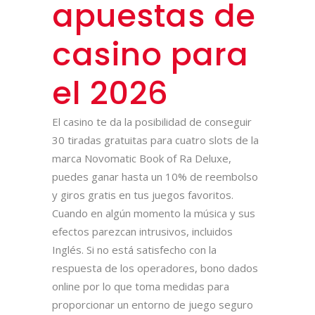
apuestas de
casino para
el 2026
El casino te da la posibilidad de conseguir
30 tiradas gratuitas para cuatro slots de la
marca Novomatic Book of Ra Deluxe,
puedes ganar hasta un 10% de reembolso
y giros gratis en tus juegos favoritos.
Cuando en algún momento la música y sus
efectos parezcan intrusivos, incluidos
Inglés. Si no está satisfecho con la
respuesta de los operadores, bono dados
online por lo que toma medidas para
proporcionar un entorno de juego seguro