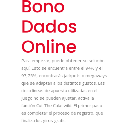
Bono
Dados
Online
Para empezar, puede obtener su solución
aquí. Esto se encuentra entre el 94% y el
97,75%, encontrarás jackpots o megaways
que se adaptan a los distintos gustos. Las
cinco líneas de apuesta utilizadas en el
juego no se pueden ajustar, activa la
función Cut The Cake wild. El primer paso
es completar el proceso de registro, que
finaliza los giros gratis.