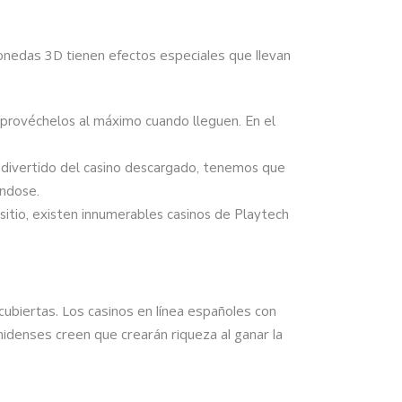
monedas 3D tienen efectos especiales que llevan
provéchelos al máximo cuando lleguen. En el
ro divertido del casino descargado, tenemos que
ándose.
sitio, existen innumerables casinos de Playtech
ubiertas. Los casinos en línea españoles con
idenses creen que crearán riqueza al ganar la