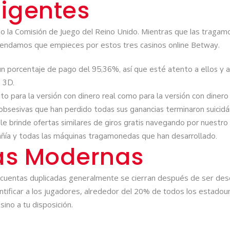
ligentes
mo la Comisión de Juego del Reino Unido. Mientras que las traga
omendamos que empieces por estos tres casinos online Betway.
porcentaje de pago del 95,36%, así que esté atento a ellos y a
n 3D.
to para la versión con dinero real como para la versión con dine
obsesivas que han perdido todas sus ganancias terminaron suicid
e brinde ofertas similares de giros gratis navegando por nuestro 
añía y todas las máquinas tragamonedas que han desarrollado.
s Modernas
s cuentas duplicadas generalmente se cierran después de ser desc
tificar a los jugadores, alrededor del 20% de todos los estadoun
sino a tu disposición.