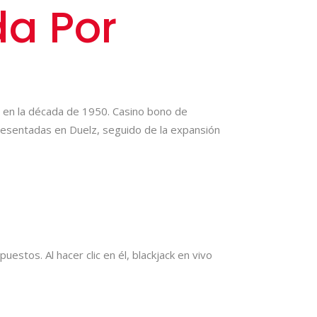
da Por
ó en la década de 1950. Casino bono de
esentadas en Duelz, seguido de la expansión
estos. Al hacer clic en él, blackjack en vivo