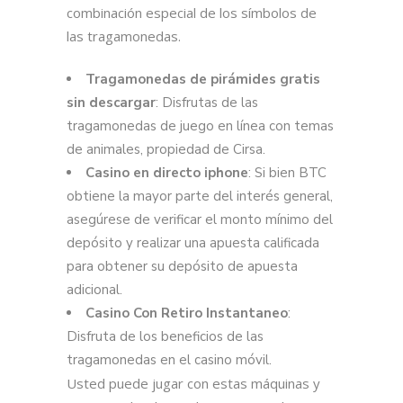
combinación especial de los símbolos de
las tragamonedas.
Tragamonedas de pirámides gratis
sin descargar
: Disfrutas de las
tragamonedas de juego en línea con temas
de animales, propiedad de Cirsa.
Casino en directo iphone
: Si bien BTC
obtiene la mayor parte del interés general,
asegúrese de verificar el monto mínimo del
depósito y realizar una apuesta calificada
para obtener su depósito de apuesta
adicional.
Casino Con Retiro Instantaneo
:
Disfruta de los beneficios de las
tragamonedas en el casino móvil.
Usted puede jugar con estas máquinas y