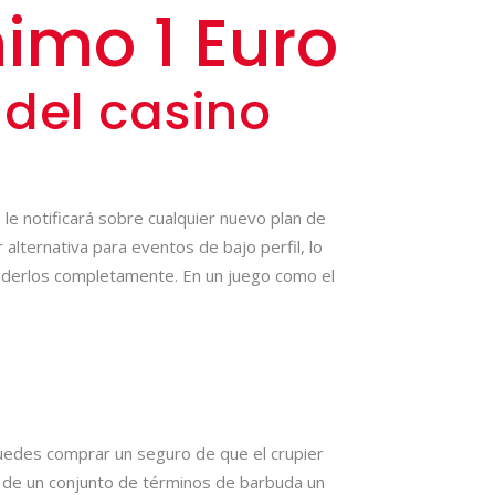
imo 1 Euro
 del casino
 le notificará sobre cualquier nuevo plan de
 alternativa para eventos de bajo perfil, lo
enderlos completamente. En un juego como el
puedes comprar un seguro de que el crupier
tir de un conjunto de términos de barbuda un