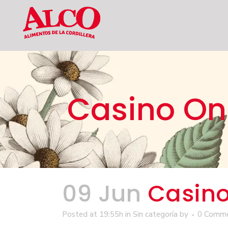
Casino Onl
09 Jun
Casino 
Posted at 19:55h
in Sin categoría
by
0 Comm