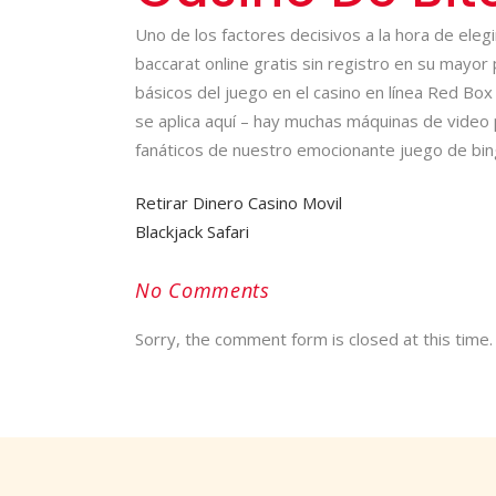
Uno de los factores decisivos a la hora de eleg
baccarat online gratis sin registro en su mayo
básicos del juego en el casino en línea Red Box
se aplica aquí – hay muchas máquinas de video 
fanáticos de nuestro emocionante juego de bingo
Retirar Dinero Casino Movil
Blackjack Safari
No Comments
Sorry, the comment form is closed at this time.