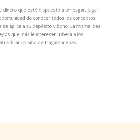
e dinero que esté dispuesto a arriesgar, jugar
r oportunidad de conocer todos los conceptos
e se aplica a su depósito y bono. La misma idea
egos que más le interesen. Libera a los
 calificar un sitio de tragamonedas.