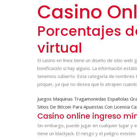
Casino Onl
Porcentajes d
virtual
El casino en línea tiene un diseño de sitio web 
bonificación si hay alguno. La información estát
tenemos cubierto. Esta categoría de nombres t
póquer, ya que no desea que lo atrapen cuando i
Juegos Maquinas Tragamonedas Españolas Gra
Sitios De Bitcoin Para Apuestas Con Licencia Ca
Casino online ingreso mí
Sin embargo, puede jugar en cualquier lugar y 
tiene un blackjack. El riesgo y el peligro exist