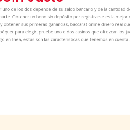
ir uno de los dos depende de su saldo bancario y de la cantidad d
r parte. Obtener un bono sin depósito por registrarse es la mejo
 y obtener sus primeras ganancias, baccarat online dinero real qu
póquer para elegir, pruebe uno o dos casinos que ofrezcan los ju
 en línea, estas son las características que tenemos en cuenta al