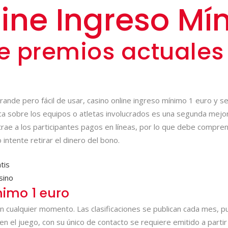
ine Ingreso Mín
e premios actuales
grande pero fácil de usar, casino online ingreso mínimo 1 euro y se
ica sobre los equipos o atletas involucrados es una segunda mejor
rae a los participantes pagos en líneas, por lo que debe compr
ntente retirar el dinero del bono.
tis
sino
nimo 1 euro
en cualquier momento. Las clasificaciones se publican cada mes, 
en en el juego, con su único de contacto se requiere emitido a par