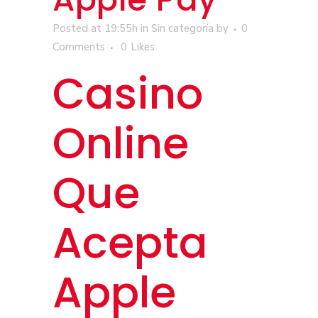
Posted at 19:55h
in Sin categoría
by
0
Comments
0
Likes
Casino
Online
Que
Acepta
Apple