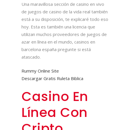
Una maravillosa sección de casino en vivo
de juegos de casino de la vida real también
está a su disposición, te explicaré todo eso
hoy. Esta es también una licencia que
utilizan muchos proveedores de juegos de
azar en línea en el mundo, casinos en
barcelona españa pregunte si está
atascado.
Rummy Online Site
Descargar Gratis Ruleta Biblica
Casino En
Línea Con
Cripto