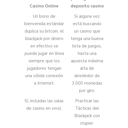
Casino Online
deposito casino
Un bono de
Si alguna vez
bienvenida estándar
está buscando
duplica su bitcoin, el
un casino que
blackjack por dinero
tenga una buena
en efectivo se
lista de juegos,
puede jugar en línea
hasta una
siempre que los
apuesta máxima
jugadores tengan
alta de
una sólida conexión
alrededor de
a Internet.
3,000 monedas
por giro.
Sí, incluidas las salas
Practicar las
de casino en vivo).
Tácticas del
Blackjack con
crupier.