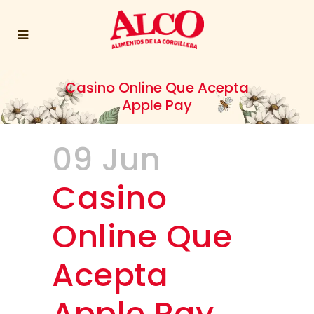
Casino Online Que Acepta
Apple Pay
09 Jun
Casino
Online Que
Acepta
Apple Pay