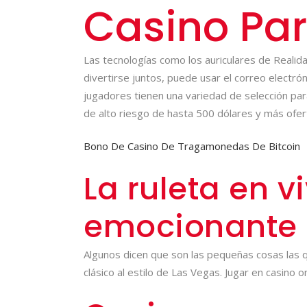
Casino Par
Las tecnologías como los auriculares de Realida
divertirse juntos, puede usar el correo electrón
jugadores tienen una variedad de selección par
de alto riesgo de hasta 500 dólares y más ofe
Bono De Casino De Tragamonedas De Bitcoin
La ruleta en v
emocionante d
Algunos dicen que son las pequeñas cosas las q
clásico al estilo de Las Vegas. Jugar en casino 