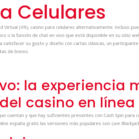
a Celulares
d Virtual (VR), casino para celulares alternativamente. Incluso pu
ico o la función de chat en vivo que está disponible en su sitio we
a satisfacer su gusto y diseño con cartas clásicas, un participa
rtas de bonos.
ivo: la experiencia
el casino en línea
ue cuentan y que hay suficientes presentes con Cash Spin para co
online españa gratis las versiones más populares son Live Blackjac