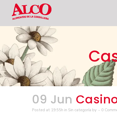
Cas
09 Jun
Casino
Posted at 19:55h
in Sin categoría
by
0 Comm