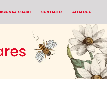
RICIÓN SALUDABLE
CONTACTO
CATÁLOGO
ares