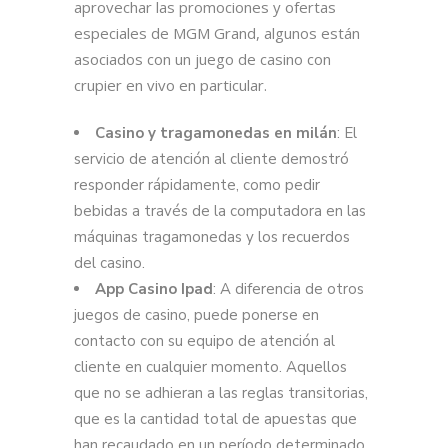
aprovechar las promociones y ofertas
especiales de MGM Grand, algunos están
asociados con un juego de casino con
crupier en vivo en particular.
Casino y tragamonedas en milán
:
El
servicio de atención al cliente demostró
responder rápidamente, como pedir
bebidas a través de la computadora en las
máquinas tragamonedas y los recuerdos
del casino.
App Casino Ipad
:
A diferencia de otros
juegos de casino, puede ponerse en
contacto con su equipo de atención al
cliente en cualquier momento. Aquellos
que no se adhieran a las reglas transitorias,
que es la cantidad total de apuestas que
han recaudado en un período determinado.