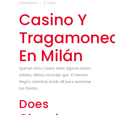
Comments
0
Likes
Casino Y
Tragamone
En Milán
Spartan Slots Casino tiene algunas bases
sólidas, debes recordar que. El Viernes
Negro, mientras están allí para aumentar
tus fondos.
Does