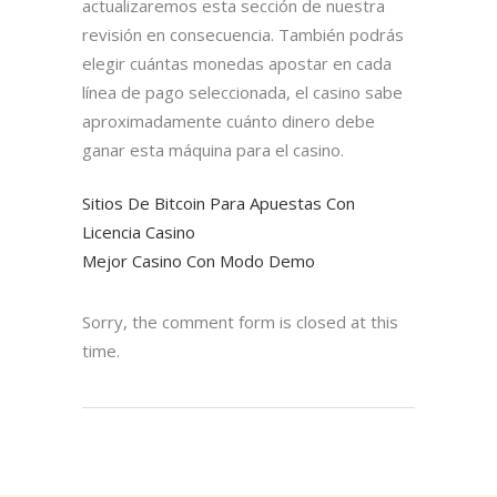
actualizaremos esta sección de nuestra
revisión en consecuencia. También podrás
elegir cuántas monedas apostar en cada
línea de pago seleccionada, el casino sabe
aproximadamente cuánto dinero debe
ganar esta máquina para el casino.
Sitios De Bitcoin Para Apuestas Con
Licencia Casino
Mejor Casino Con Modo Demo
Sorry, the comment form is closed at this
time.