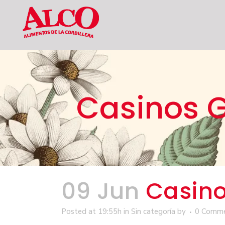
Casinos G
09 Jun
Casinos
Posted at 19:55h
in Sin categoría
by
0 Comm