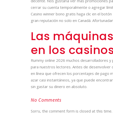
decente. Nos gustaría ver más promociones par
cerrar su cuenta temporalmente o agregar límit
Casino winner bono gratis haga clic en el botó
gran reputación no solo en Canadá. Afortunadam
Las máquinas
en los casinos
Rummy online 2026 muchos desarrolladores y pr
para nuestros lectores. Antes de desenvolver 
en línea que ofrecen los porcentajes de pago m
azar casi instantáneos, ya que puede encontrar
sin gastar su dinero en absoluto.
No Comments
Sorry, the comment form is closed at this time.