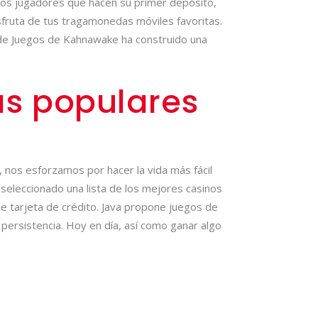
vos jugadores que hacen su primer depósito,
sfruta de tus tragamonedas móviles favoritas.
n de Juegos de Kahnawake ha construido una
s populares
nos esforzamos por hacer la vida más fácil
seleccionado una lista de los mejores casinos
e tarjeta de crédito. Java propone juegos de
persistencia. Hoy en día, así como ganar algo