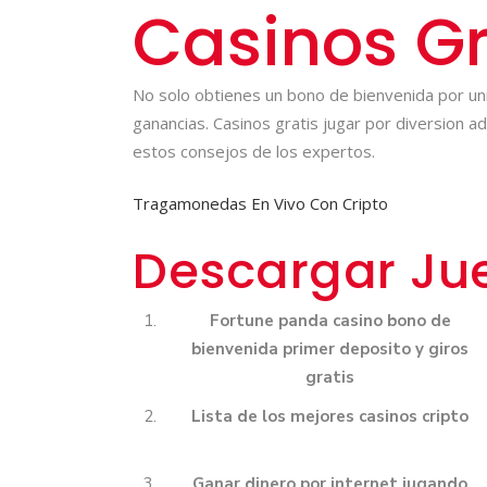
Casinos Gr
No solo obtienes un bono de bienvenida por u
ganancias. Casinos gratis jugar por diversion a
estos consejos de los expertos.
Tragamonedas En Vivo Con Cripto
Descargar Jue
1.
Fortune panda casino bono de
bienvenida primer deposito y giros
gratis
2.
Lista de los mejores casinos cripto
3.
Ganar dinero por internet jugando