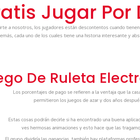
atis Jugar Por 
nirte a nosotros, los jugadores están descontentos cuando tien
demás, cada uno de los cuales tiene una historia interesante y ab
go De Ruleta Electr
Los porcentajes de pago se refieren a la ventaja que la casa
permitieron los juegos de azar y dos años después 
Estas cosas podrán decirle si ha encontrado una buena aplicaci
ves hermosas animaciones y esto hace que las tragamo
El grupo dividiría las ganancias, también hay plataformas profe