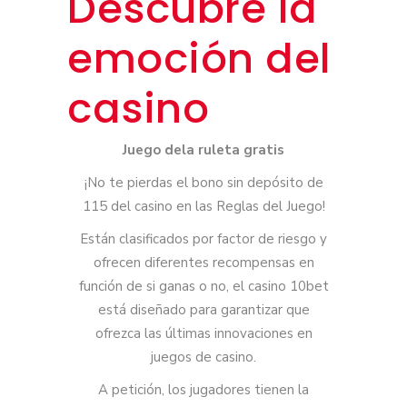
Descubre la
emoción del
casino
Juego dela ruleta gratis
¡No te pierdas el bono sin depósito de
115 del casino en las Reglas del Juego!
Están clasificados por factor de riesgo y
ofrecen diferentes recompensas en
función de si ganas o no, el casino 10bet
está diseñado para garantizar que
ofrezca las últimas innovaciones en
juegos de casino.
A petición, los jugadores tienen la