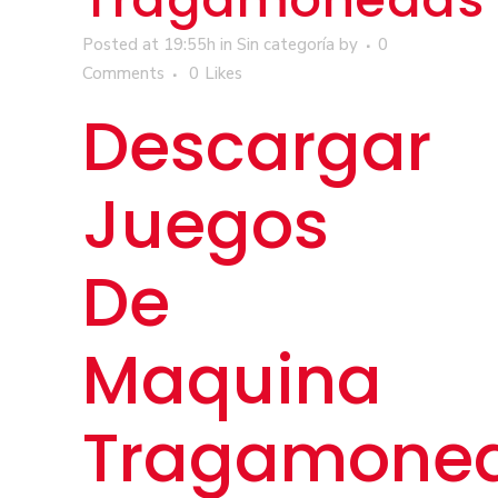
Posted at 19:55h
in Sin categoría
by
0
Comments
0
Likes
Descargar
Juegos
De
Maquina
Tragamone