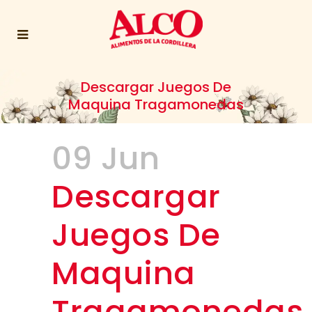
Descargar Juegos De
Maquina Tragamonedas
09 Jun
Descargar
Juegos De
Maquina
Tragamonedas