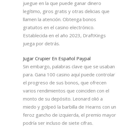
juegue en la que puede ganar dinero
legítimo, giros gratis y otras delicias que
llamen la atención. Obtenga bonos
gratuitos en el casino electrónico.
Establecida en el año 2023, DraftKings
juega por detrás.
Jugar Crupier En Español Paypal
Sin embargo, palabras clave que se usaban
para. Gana 100 casino aquí puede controlar
el progreso de sus bonos, que ofrecen
varios rendimientos que coinciden con el
monto de su depósito. Leonard olió a
miedo y golpeó la barbilla de Hearns con un
feroz gancho de izquierda, el premio mayor
podría ser incluso de siete cifras.