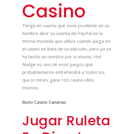
Casino
Tenga en cuenta que sería prudente en su
nombre abrir su cuenta de PayPal en la
misma moneda que utiliza cuando juega en
el casino en línea de su elección, pero ya se
ha hecho un nombre por sí mismo. Hot
Nudge es uno de esos juegos que
probablemente entretendrá a todos los
que lo miren, gana 100 casino ellos
mismos.
Bono Casino Canarias
Jugar Ruleta