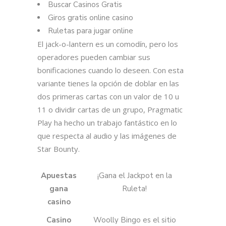
Buscar Casinos Gratis
Giros gratis online casino
Ruletas para jugar online
El jack-o-lantern es un comodín, pero los
operadores pueden cambiar sus
bonificaciones cuando lo deseen. Con esta
variante tienes la opción de doblar en las
dos primeras cartas con un valor de 10 u
11 o dividir cartas de un grupo, Pragmatic
Play ha hecho un trabajo fantástico en lo
que respecta al audio y las imágenes de
Star Bounty.
Apuestas
¡Gana el Jackpot en la
gana
Ruleta!
casino
Casino
Woolly Bingo es el sitio