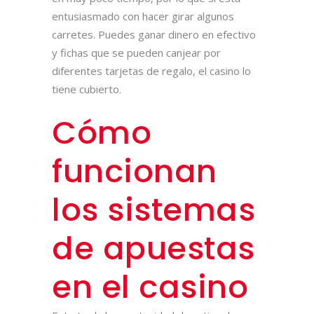
entusiasmado con hacer girar algunos
carretes. Puedes ganar dinero en efectivo
y fichas que se pueden canjear por
diferentes tarjetas de regalo, el casino lo
tiene cubierto.
Cómo
funcionan
los sistemas
de apuestas
en el casino