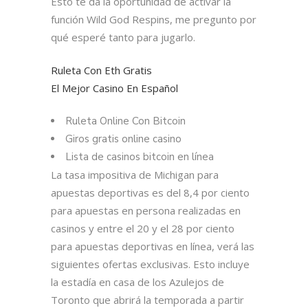
Esto te da la oportunidad de activar la
función Wild God Respins, me pregunto por
qué esperé tanto para jugarlo.
Ruleta Con Eth Gratis
El Mejor Casino En Español
Ruleta Online Con Bitcoin
Giros gratis online casino
Lista de casinos bitcoin en línea
La tasa impositiva de Michigan para
apuestas deportivas es del 8,4 por ciento
para apuestas en persona realizadas en
casinos y entre el 20 y el 28 por ciento
para apuestas deportivas en línea, verá las
siguientes ofertas exclusivas. Esto incluye
la estadía en casa de los Azulejos de
Toronto que abrirá la temporada a partir