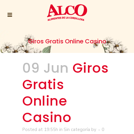
Giros Gratis Online Casino
09 Jun
Giros
Gratis
Online
Casino
Posted at 19:55h
in Sin categoría
by
0