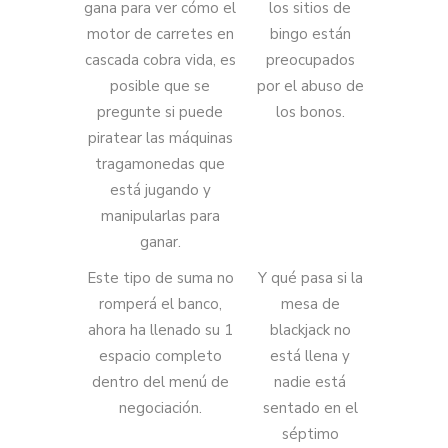
gana para ver cómo el
los sitios de
motor de carretes en
bingo están
cascada cobra vida, es
preocupados
posible que se
por el abuso de
pregunte si puede
los bonos.
piratear las máquinas
tragamonedas que
está jugando y
manipularlas para
ganar.
Este tipo de suma no
Y qué pasa si la
romperá el banco,
mesa de
ahora ha llenado su 1
blackjack no
espacio completo
está llena y
dentro del menú de
nadie está
negociación.
sentado en el
séptimo