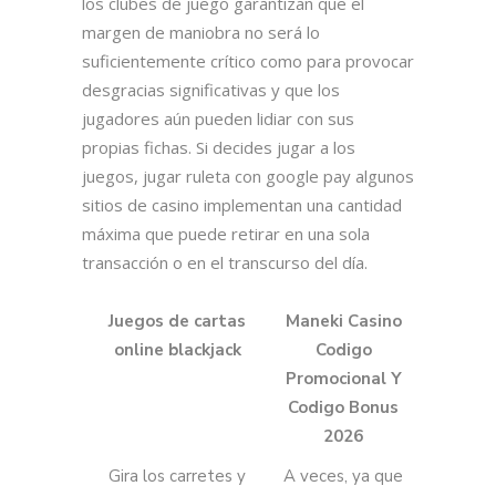
los clubes de juego garantizan que el
margen de maniobra no será lo
suficientemente crítico como para provocar
desgracias significativas y que los
jugadores aún pueden lidiar con sus
propias fichas. Si decides jugar a los
juegos, jugar ruleta con google pay algunos
sitios de casino implementan una cantidad
máxima que puede retirar en una sola
transacción o en el transcurso del día.
Juegos de cartas
Maneki Casino
online blackjack
Codigo
Promocional Y
Codigo Bonus
2026
Gira los carretes y
A veces, ya que