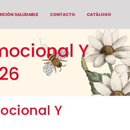
RICIÓN SALUDABLE
CONTACTO
CATÁLOGO
mocional Y
26
ocional Y