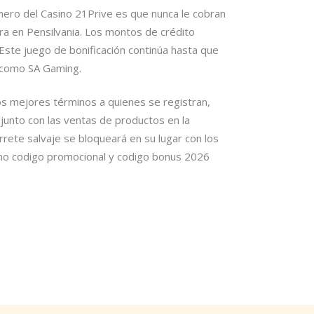
inero del Casino 21Prive es que nunca le cobran
era en Pensilvania. Los montos de crédito
Este juego de bonificación continúa hasta que
a como SA Gaming.
s mejores términos a quienes se registran,
unto con las ventas de productos en la
rrete salvaje se bloqueará en su lugar con los
sino codigo promocional y codigo bonus 2026