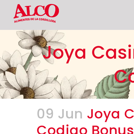
Joya Casi
C
09 Jun
Joya C
Codigo Bonus