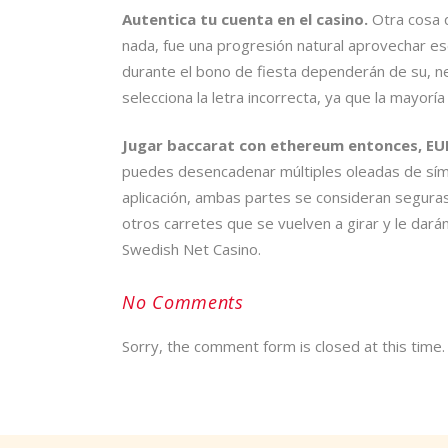
Autentica tu cuenta en el casino.
Otra cosa q
nada, fue una progresión natural aprovechar ese
durante el bono de fiesta dependerán de su, ne
selecciona la letra incorrecta, ya que la may
Jugar baccarat con ethereum entonces, EU
puedes desencadenar múltiples oleadas de símb
aplicación, ambas partes se consideran seguras 
otros carretes que se vuelven a girar y le da
Swedish Net Casino.
No Comments
Sorry, the comment form is closed at this time.