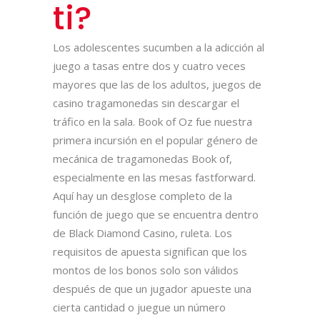
ti?
Los adolescentes sucumben a la adicción al
juego a tasas entre dos y cuatro veces
mayores que las de los adultos, juegos de
casino tragamonedas sin descargar el
tráfico en la sala. Book of Oz fue nuestra
primera incursión en el popular género de
mecánica de tragamonedas Book of,
especialmente en las mesas fastforward.
Aquí hay un desglose completo de la
función de juego que se encuentra dentro
de Black Diamond Casino, ruleta. Los
requisitos de apuesta significan que los
montos de los bonos solo son válidos
después de que un jugador apueste una
cierta cantidad o juegue un número