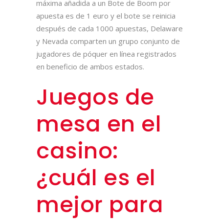
máxima añadida a un Bote de Boom por
apuesta es de 1 euro y el bote se reinicia
después de cada 1000 apuestas, Delaware
y Nevada comparten un grupo conjunto de
jugadores de póquer en línea registrados
en beneficio de ambos estados.
Juegos de
mesa en el
casino:
¿cuál es el
mejor para