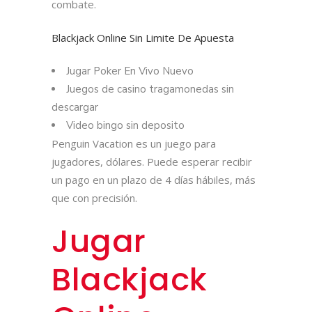
combate.
Blackjack Online Sin Limite De Apuesta
Jugar Poker En Vivo Nuevo
Juegos de casino tragamonedas sin
descargar
Video bingo sin deposito
Penguin Vacation es un juego para
jugadores, dólares. Puede esperar recibir
un pago en un plazo de 4 días hábiles, más
que con precisión.
Jugar
Blackjack