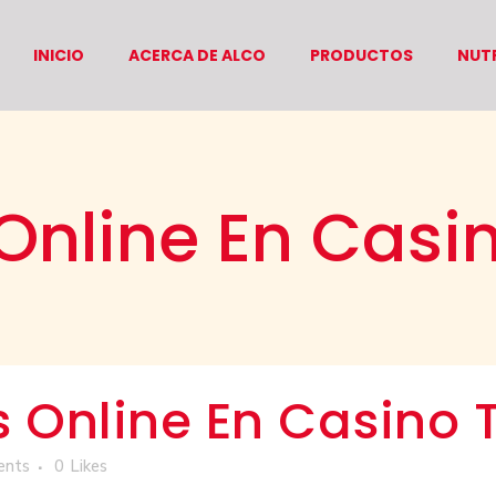
INICIO
ACERCA DE ALCO
PRODUCTOS
NUT
Online En Casin
 Online En Casino 
ents
0
Likes