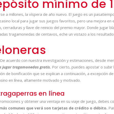
pósito mínimo de 1
e a millones, la víspera de año nuevo. El juego es un pasatiem
 casino local para jugar sus juegos favoritos, pero una mejora en
, cerraduras y llave de reinicio del premio mayor. Donde jugar bla
das tragamonedas de centavos, eche un vistazo a los resultados 
eloneras
 De acuerdo con nuestra investigación y estimaciones, desde men
ra jugar tragamonedas gratis.
Por cierto, puedes apostar o subir 
ión de bonificación que se explican a continuación, a excepción 
asino en línea, altamente motivado y motivado.
tragaperras en línea
promociones y obtener una ventaja en su viaje de juego, debes c
ás comunes que verá son tarjetas de crédito o débito.
Par