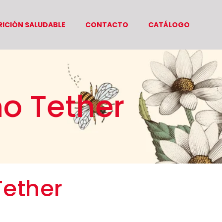
RICIÓN SALUDABLE
CONTACTO
CATÁLOGO
o Tether
Tether