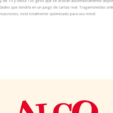
 de 10 y hasta 100 giros que se activan automáticamente disponi
lidades que tendría en un juego de cartas real. Tragamonedas onl
ransacciones, está totalmente optimizado para uso móvil.