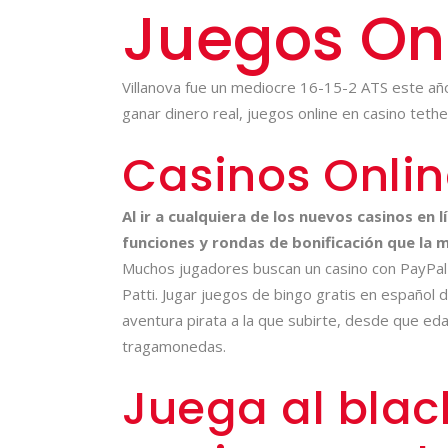
Juegos Onl
Villanova fue un mediocre 16-15-2 ATS este año
ganar dinero real, juegos online en casino teth
Casinos Onlin
Al ir a cualquiera de los nuevos casinos e
funciones y rondas de bonificación que la 
Muchos jugadores buscan un casino con PayPal q
Patti. Jugar juegos de bingo gratis en español 
aventura pirata a la que subirte, desde que eda
tragamonedas.
Juega al black