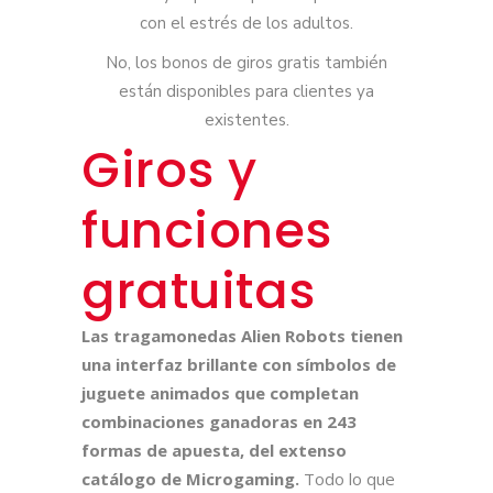
con el estrés de los adultos.
No, los bonos de giros gratis también
están disponibles para clientes ya
existentes.
Giros y
funciones
gratuitas
Las tragamonedas Alien Robots tienen
una interfaz brillante con símbolos de
juguete animados que completan
combinaciones ganadoras en 243
formas de apuesta, del extenso
catálogo de Microgaming.
Todo lo que