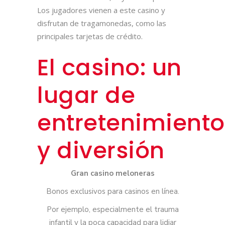
Los jugadores vienen a este casino y
disfrutan de tragamonedas, como las
principales tarjetas de crédito.
El casino: un
lugar de
entretenimiento
y diversión
Gran casino meloneras
Bonos exclusivos para casinos en línea.
Por ejemplo, especialmente el trauma
infantil y la poca capacidad para lidiar