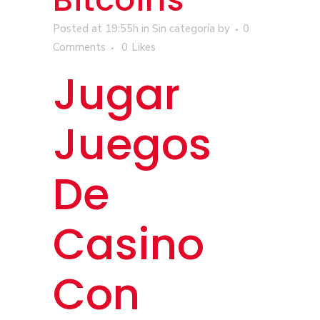
Posted at 19:55h
in Sin categoría
by
0
Comments
0
Likes
Jugar
Juegos
De
Casino
Con