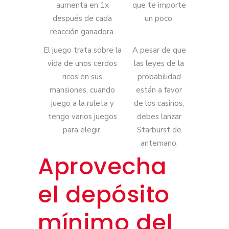
aumenta en 1x
que te importe
después de cada
un poco.
reacción ganadora.
El juego trata sobre la
A pesar de que
vida de unos cerdos
las leyes de la
ricos en sus
probabilidad
mansiones, cuando
están a favor
juego a la ruleta y
de los casinos,
tengo varios juegos
debes lanzar
para elegir.
Starburst de
antemano.
Aprovecha
el depósito
mínimo del