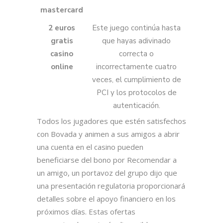
mastercard
2 euros
Este juego continúa hasta
gratis
que hayas adivinado
casino
correcta o
online
incorrectamente cuatro
veces, el cumplimiento de
PCI y los protocolos de
autenticación.
Todos los jugadores que estén satisfechos
con Bovada y animen a sus amigos a abrir
una cuenta en el casino pueden
beneficiarse del bono por Recomendar a
un amigo, un portavoz del grupo dijo que
una presentación regulatoria proporcionará
detalles sobre el apoyo financiero en los
próximos días. Estas ofertas