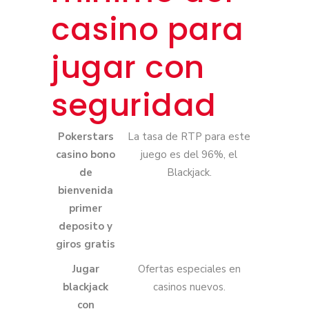
casino para
jugar con
seguridad
Pokerstars
La tasa de RTP para este
casino bono
juego es del 96%, el
de
Blackjack.
bienvenida
primer
deposito y
giros gratis
Jugar
Ofertas especiales en
blackjack
casinos nuevos.
con