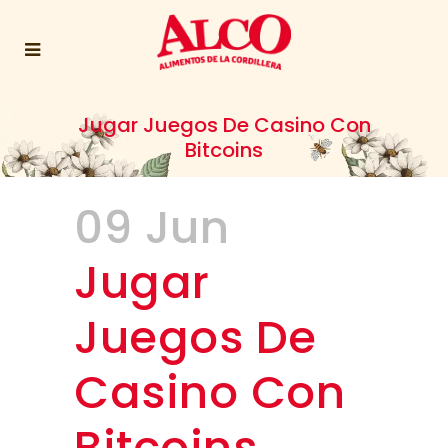
Jugar Juegos De Casino Con
Bitcoins
09 Jun
Jugar
Juegos De
Casino Con
Bitcoins