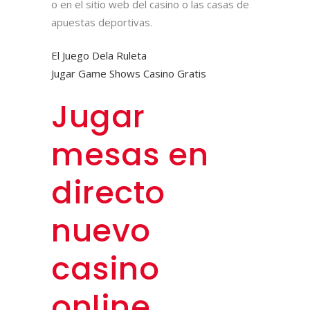
o en el sitio web del casino o las casas de
apuestas deportivas.
El Juego Dela Ruleta
Jugar Game Shows Casino Gratis
Jugar
mesas en
directo
nuevo
casino
online