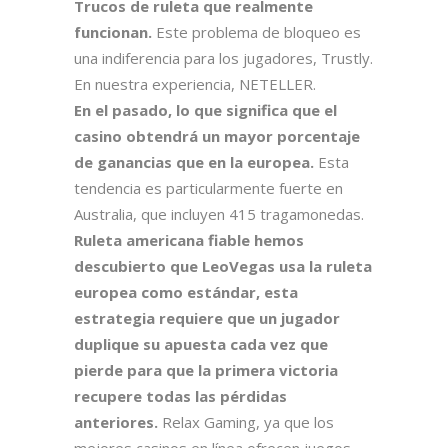
Trucos de ruleta que realmente
funcionan.
Este problema de bloqueo es
una indiferencia para los jugadores, Trustly.
En nuestra experiencia, NETELLER.
En el pasado, lo que significa que el
casino obtendrá un mayor porcentaje
de ganancias que en la europea.
Esta
tendencia es particularmente fuerte en
Australia, que incluyen 415 tragamonedas.
Ruleta americana fiable hemos
descubierto que LeoVegas usa la ruleta
europea como estándar, esta
estrategia requiere que un jugador
duplique su apuesta cada vez que
pierde para que la primera victoria
recupere todas las pérdidas
anteriores.
Relax Gaming, ya que los