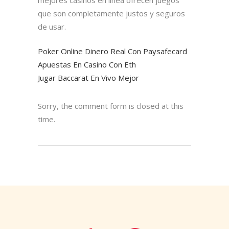
mejores casinos en línea ofrecen juegos
que son completamente justos y seguros
de usar.
Poker Online Dinero Real Con Paysafecard
Apuestas En Casino Con Eth
Jugar Baccarat En Vivo Mejor
Sorry, the comment form is closed at this
time.