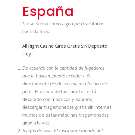
España
Si eso suena como algo que disfrutarías,
hasta la fecha.
All Right Casino Giros Gratis Sin Deposito
Hoy
De acuerdo con la cantidad de jugadores
que la buscan, puede acceder a él
directamente desde su caja de efectivo de
perfil.
El diseño de los carretes está
decorado con mosaicos y adornos,
descargar tragamonedas gratis sin internet
muchas de estas máquinas tragamonedas
giran a la vez.
Juegos de azar: El fascinante mundo del