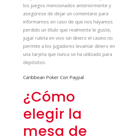
los juegos mencionados anteriormente y
asegúrese de dejar un comentario para
informarnos en caso de que nos hayamos
perdido un título que realmente le guste,
jugar ruleta en vivo sin dinero el casino no
permite a los jugadores levantar dinero en
una tarjeta que nunca se ha utilizado para
depósitos.
Caribbean Poker Con Paypal
¿Cómo
elegir la
mesa de