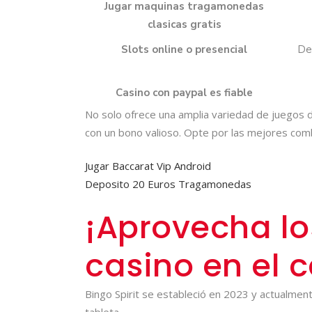
Jugar maquinas tragamonedas
clasicas gratis
Slots online o presencial
De 
Casino con paypal es fiable
No solo ofrece una amplia variedad de juegos d
con un bono valioso. Opte por las mejores comb
Jugar Baccarat Vip Android
Deposito 20 Euros Tragamonedas
¡Aprovecha los
casino en el 
Bingo Spirit se estableció en 2023 y actualmen