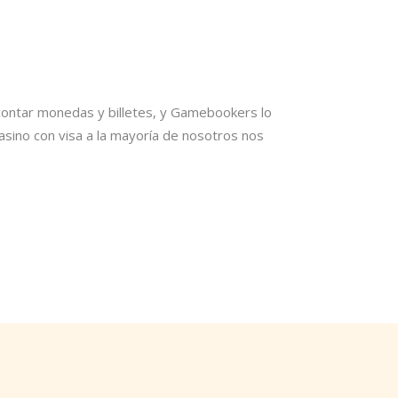
 contar monedas y billetes, y Gamebookers lo
asino con visa a la mayoría de nosotros nos