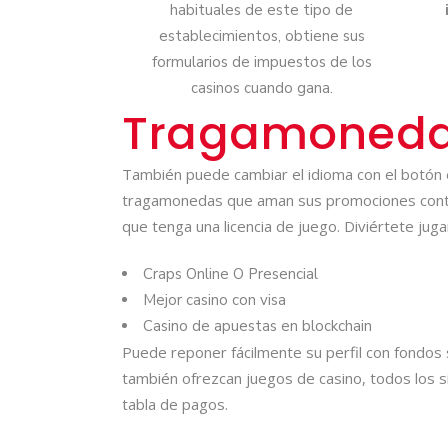
habituales de este tipo de
establecimientos, obtiene sus
formularios de impuestos de los
casinos cuando gana.
Tragamonedas
También puede cambiar el idioma con el botón en 
tragamonedas que aman sus promociones contin
que tenga una licencia de juego. Diviértete juga
Craps Online O Presencial
Mejor casino con visa
Casino de apuestas en blockchain
Puede reponer fácilmente su perfil con fondos s
también ofrezcan juegos de casino, todos los s
tabla de pagos.