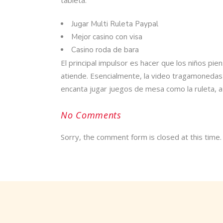
tableta.
Jugar Multi Ruleta Paypal
Mejor casino con visa
Casino roda de bara
El principal impulsor es hacer que los niños 
atiende. Esencialmente, la video tragamonedas 
encanta jugar juegos de mesa como la ruleta, a l
No Comments
Sorry, the comment form is closed at this time.