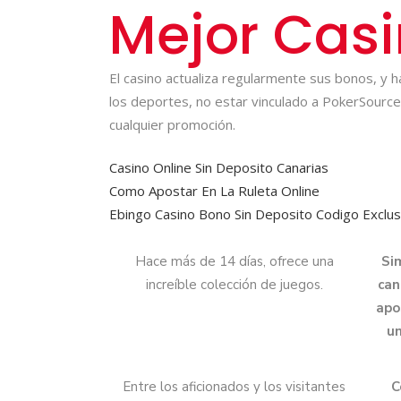
Mejor Casi
El casino actualiza regularmente sus bonos, y h
los deportes, no estar vinculado a PokerSource 
cualquier promoción.
Casino Online Sin Deposito Canarias
Como Apostar En La Ruleta Online
Ebingo Casino Bono Sin Deposito Codigo Exclu
Hace más de 14 días, ofrece una
Si
increíble colección de juegos.
can
apo
un
Entre los aficionados y los visitantes
C