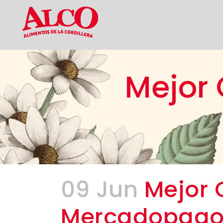
Mejor 
09 Jun
Mejor 
Mercadopag