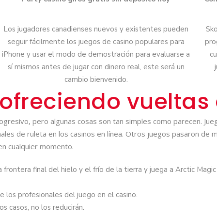
Los jugadores canadienses nuevos y existentes pueden
Sko
seguir fácilmente los juegos de casino populares para
pro
iPhone y usar el modo de demostración para evaluarse a
cu
sí mismos antes de jugar con dinero real, este será un
cambio bienvenido.
ofreciendo vueltas 
ogresivo, pero algunas cosas son tan simples como parecen. Jueg
ales de ruleta en los casinos en línea. Otros juegos pasaron de 
 en cualquier momento.
 la frontera final del hielo y el frío de la tierra y juega a Arctic M
e los profesionales del juego en el casino.
os casos, no los reducirán.