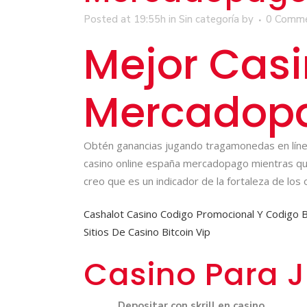
Posted at 19:55h
in Sin categoría
by
0 Comm
Mejor Casi
Mercadop
Obtén ganancias jugando tragamonedas en línea
casino online españa mercadopago mientras que
creo que es un indicador de la fortaleza de los
Cashalot Casino Codigo Promocional Y Codigo
Sitios De Casino Bitcoin Vip
Casino Para J
Depositar con skrill en casino