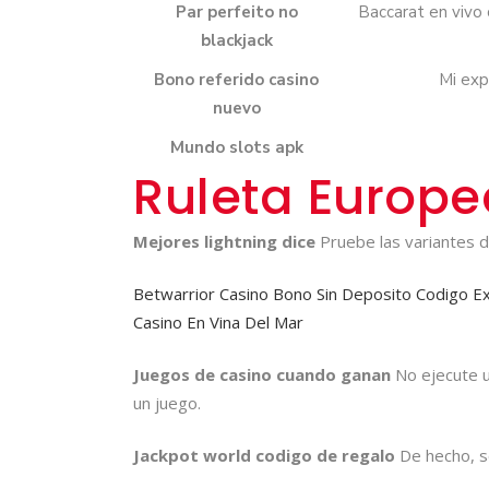
Par perfeito no
Baccarat en vivo 
blackjack
Bono referido casino
Mi exp
nuevo
Mundo slots apk
Ruleta Europe
Mejores lightning dice
Pruebe las variantes d
Betwarrior Casino Bono Sin Deposito Codigo E
Casino En Vina Del Mar
Juegos de casino cuando ganan
No ejecute u
un juego.
Jackpot world codigo de regalo
De hecho, s