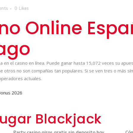
ents
0
Likes
no Online Esp
ago
 en el casino en línea. Puede ganar hasta 15,072 veces su apues
 otros no son compañías tan populares. Si se ven tres o más sím
 operadores actuales.
 Bonus 2026
ugar Blackjack
Party casino giros gratis sin deposito hoy
Cóm