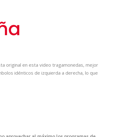
aña
ta original en esta video tragamonedas, mejor
bolos idénticos de izquierda a derecha, lo que
o aprovechar al máximo los programas de