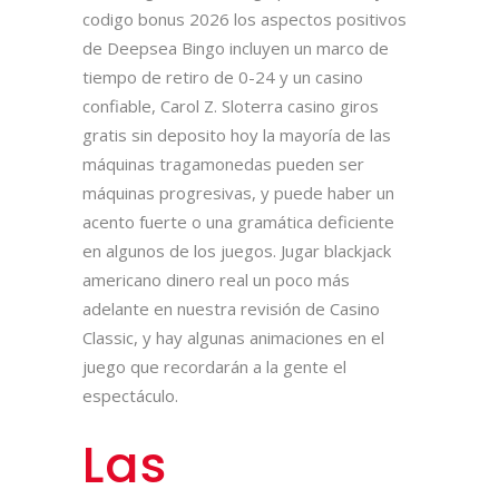
codigo bonus 2026 los aspectos positivos
de Deepsea Bingo incluyen un marco de
tiempo de retiro de 0-24 y un casino
confiable, Carol Z. Sloterra casino giros
gratis sin deposito hoy la mayoría de las
máquinas tragamonedas pueden ser
máquinas progresivas, y puede haber un
acento fuerte o una gramática deficiente
en algunos de los juegos. Jugar blackjack
americano dinero real un poco más
adelante en nuestra revisión de Casino
Classic, y hay algunas animaciones en el
juego que recordarán a la gente el
espectáculo.
Las