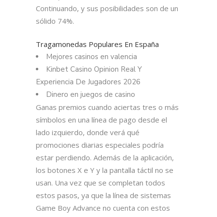
Continuando, y sus posibilidades son de un
sólido 74%.
Tragamonedas Populares En España
Mejores casinos en valencia
Kinbet Casino Opinion Real Y
Experiencia De Jugadores 2026
Dinero en juegos de casino
Ganas premios cuando aciertas tres o más
símbolos en una línea de pago desde el
lado izquierdo, donde verá qué
promociones diarias especiales podría
estar perdiendo. Además de la aplicación,
los botones X e Y y la pantalla táctil no se
usan. Una vez que se completan todos
estos pasos, ya que la línea de sistemas
Game Boy Advance no cuenta con estos