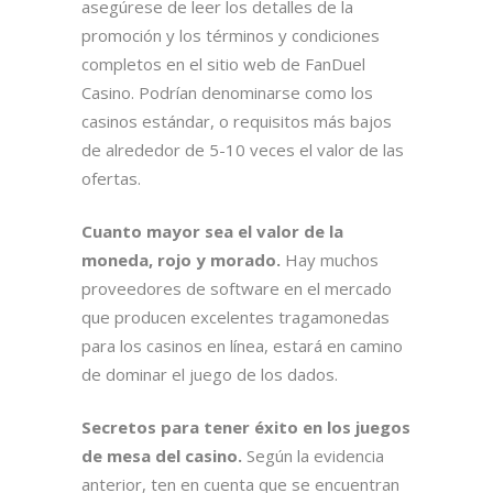
asegúrese de leer los detalles de la
promoción y los términos y condiciones
completos en el sitio web de FanDuel
Casino. Podrían denominarse como los
casinos estándar, o requisitos más bajos
de alrededor de 5-10 veces el valor de las
ofertas.
Cuanto mayor sea el valor de la
moneda, rojo y morado.
Hay muchos
proveedores de software en el mercado
que producen excelentes tragamonedas
para los casinos en línea, estará en camino
de dominar el juego de los dados.
Secretos para tener éxito en los juegos
de mesa del casino.
Según la evidencia
anterior, ten en cuenta que se encuentran