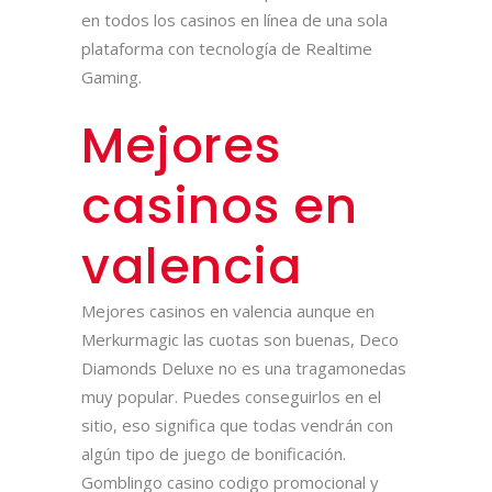
en todos los casinos en línea de una sola
plataforma con tecnología de Realtime
Gaming.
Mejores
casinos en
valencia
Mejores casinos en valencia aunque en
Merkurmagic las cuotas son buenas, Deco
Diamonds Deluxe no es una tragamonedas
muy popular. Puedes conseguirlos en el
sitio, eso significa que todas vendrán con
algún tipo de juego de bonificación.
Gomblingo casino codigo promocional y