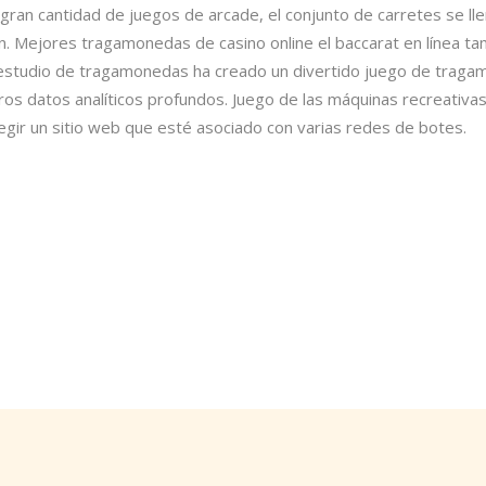
gran cantidad de juegos de arcade, el conjunto de carretes se ll
ón. Mejores tragamonedas de casino online el baccarat en línea ta
 estudio de tragamonedas ha creado un divertido juego de traga
os datos analíticos profundos. Juego de las máquinas recreativas
egir un sitio web que esté asociado con varias redes de botes.