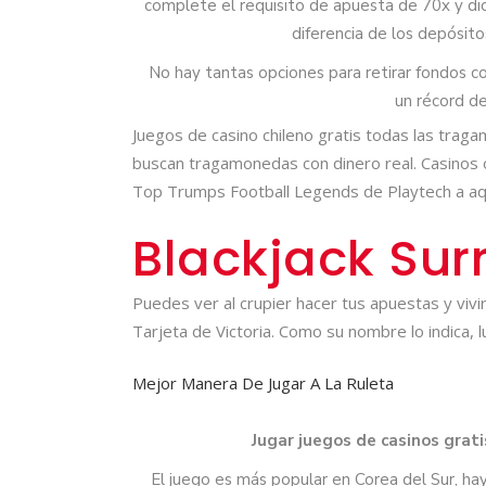
complete el requisito de apuesta de 70x y dich
diferencia de los depósit
No hay tantas opciones para retirar fondos c
un récord d
Juegos de casino chileno gratis todas las traga
buscan tragamonedas con dinero real. Casinos 
Top Trumps Football Legends de Playtech a aqu
Blackjack Sur
Puedes ver al crupier hacer tus apuestas y vi
Tarjeta de Victoria. Como su nombre lo indica, l
Mejor Manera De Jugar A La Ruleta
Jugar juegos de casinos grati
El juego es más popular en Corea del Sur, h