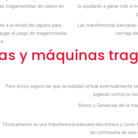
nas tragamonedas de casino en
lo ayudarán a ganar más a m
e a la mitad del zapato para
Las transferencias bancarias
e jugar el juego de tragamonedas
ventaja de
a.
ias y máquinas tra
Pero estoy seguro de que la realidad virtual eventualmente se
jugando contra la cas
Bonos y Ganancias de la tra
Técnicamente es una transferencia bancaria electrónica y como ta
de contraseña de ese d