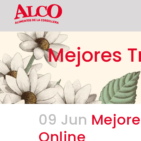
Mejores 
09 Jun
Mejore
Online