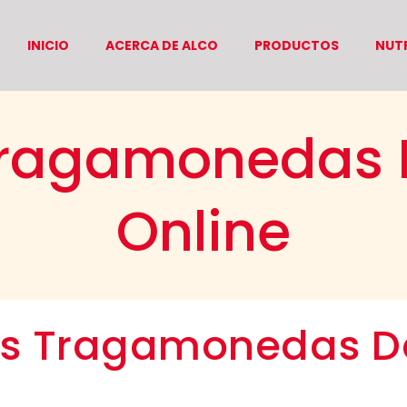
INICIO
ACERCA DE ALCO
PRODUCTOS
NUT
Tragamonedas 
Online
s Tragamonedas D