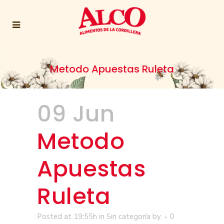
Metodo Apuestas Ruleta
09 Jun
Metodo
Apuestas
Ruleta
Posted at 19:55h
in Sin categoría
by
0