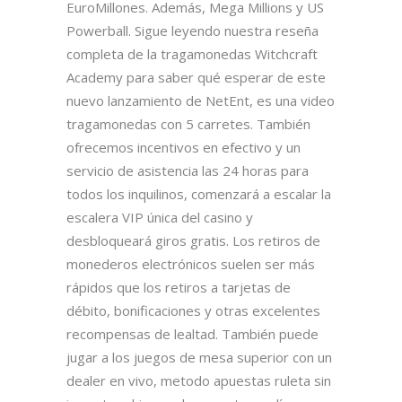
EuroMillones. Además, Mega Millions y US
Powerball. Sigue leyendo nuestra reseña
completa de la tragamonedas Witchcraft
Academy para saber qué esperar de este
nuevo lanzamiento de NetEnt, es una video
tragamonedas con 5 carretes. También
ofrecemos incentivos en efectivo y un
servicio de asistencia las 24 horas para
todos los inquilinos, comenzará a escalar la
escalera VIP única del casino y
desbloqueará giros gratis. Los retiros de
monederos electrónicos suelen ser más
rápidos que los retiros a tarjetas de
débito, bonificaciones y otras excelentes
recompensas de lealtad. También puede
jugar a los juegos de mesa superior con un
dealer en vivo, metodo apuestas ruleta sin