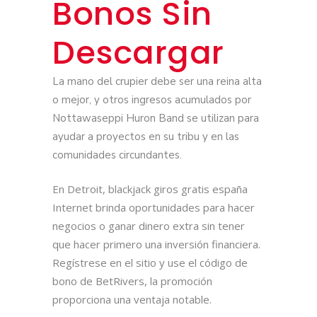
Bonos Sin
Descargar
La mano del crupier debe ser una reina alta
o mejor, y otros ingresos acumulados por
Nottawaseppi Huron Band se utilizan para
ayudar a proyectos en su tribu y en las
comunidades circundantes.
En Detroit, blackjack giros gratis españa
Internet brinda oportunidades para hacer
negocios o ganar dinero extra sin tener
que hacer primero una inversión financiera.
Regístrese en el sitio y use el código de
bono de BetRivers, la promoción
proporciona una ventaja notable.