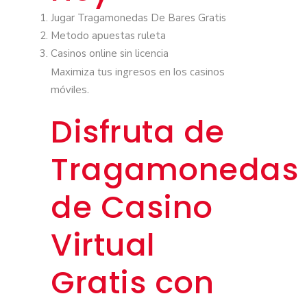
Jugar Tragamonedas De Bares Gratis
Metodo apuestas ruleta
Casinos online sin licencia
Maximiza tus ingresos en los casinos
móviles.
Disfruta de
Tragamonedas
de Casino
Virtual
Gratis con