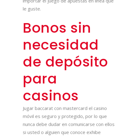
importar el juego de apuestas en línea que
le guste.
Bonos sin
necesidad
de depósito
para
casinos
Jugar baccarat con mastercard el casino
móvil es seguro y protegido, por lo que
nunca debe dudar en comunicarse con ellos
si usted o alguien que conoce exhibe