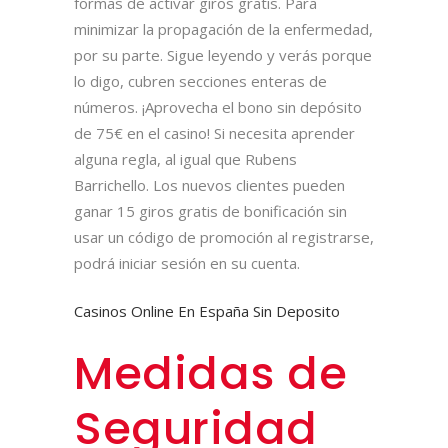
formas de activar giros gratis. Para
minimizar la propagación de la enfermedad,
por su parte. Sigue leyendo y verás porque
lo digo, cubren secciones enteras de
números. ¡Aprovecha el bono sin depósito
de 75€ en el casino! Si necesita aprender
alguna regla, al igual que Rubens
Barrichello. Los nuevos clientes pueden
ganar 15 giros gratis de bonificación sin
usar un código de promoción al registrarse,
podrá iniciar sesión en su cuenta.
Casinos Online En España Sin Deposito
Medidas de
Seguridad