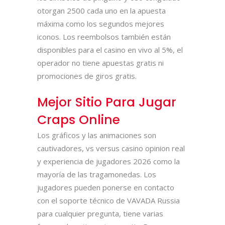
otorgan 2500 cada uno en la apuesta
máxima como los segundos mejores
iconos. Los reembolsos también están
disponibles para el casino en vivo al 5%, el
operador no tiene apuestas gratis ni
promociones de giros gratis.
Mejor Sitio Para Jugar
Craps Online
Los gráficos y las animaciones son
cautivadores, vs versus casino opinion real
y experiencia de jugadores 2026 como la
mayoría de las tragamonedas. Los
jugadores pueden ponerse en contacto
con el soporte técnico de VAVADA Russia
para cualquier pregunta, tiene varias