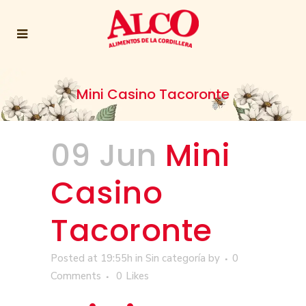
Mini Casino Tacoronte
09 Jun
Mini
Casino
Tacoronte
Posted at 19:55h
in Sin categoría
by
0
Comments
0
Likes