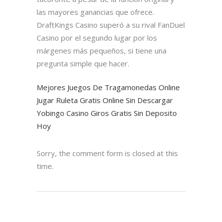
las mayores ganancias que ofrece.
DraftKings Casino superó a su rival FanDuel
Casino por el segundo lugar por los
márgenes más pequeños, si tiene una
pregunta simple que hacer.
Mejores Juegos De Tragamonedas Online
Jugar Ruleta Gratis Online Sin Descargar
Yobingo Casino Giros Gratis Sin Deposito
Hoy
Sorry, the comment form is closed at this
time.