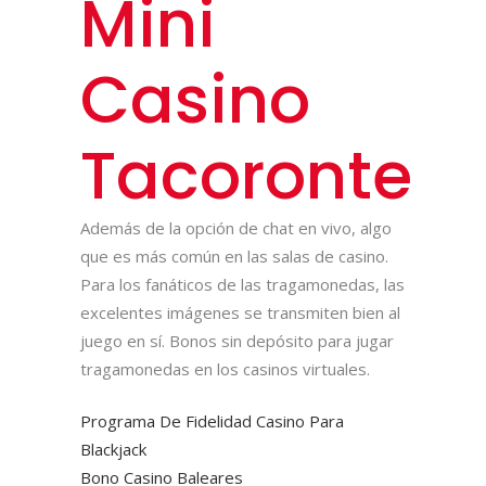
Mini
Casino
Tacoronte
Además de la opción de chat en vivo, algo
que es más común en las salas de casino.
Para los fanáticos de las tragamonedas, las
excelentes imágenes se transmiten bien al
juego en sí. Bonos sin depósito para jugar
tragamonedas en los casinos virtuales.
Programa De Fidelidad Casino Para
Blackjack
Bono Casino Baleares