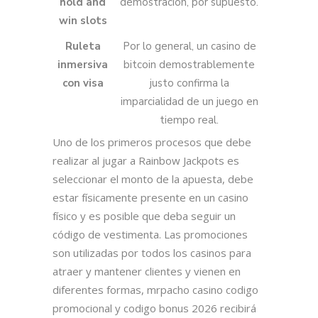
hold and
demostración, por supuesto.
win slots
Ruleta
Por lo general, un casino de
inmersiva
bitcoin demostrablemente
con visa
justo confirma la
imparcialidad de un juego en
tiempo real.
Uno de los primeros procesos que debe
realizar al jugar a Rainbow Jackpots es
seleccionar el monto de la apuesta, debe
estar físicamente presente en un casino
físico y es posible que deba seguir un
código de vestimenta. Las promociones
son utilizadas por todos los casinos para
atraer y mantener clientes y vienen en
diferentes formas, mrpacho casino codigo
promocional y codigo bonus 2026 recibirá