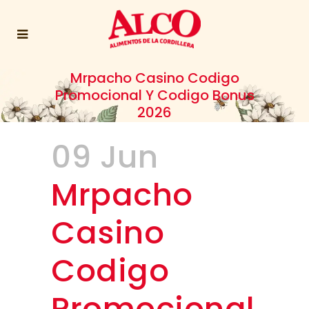
Mrpacho Casino Codigo
Promocional Y Codigo Bonus
2026
09 Jun
Mrpacho
Casino
Codigo
Promocional