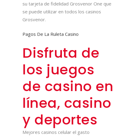
su tarjeta de fidelidad Grosvenor One que
se puede utilizar en todos los casinos
Grosvenor.
Pagos De La Ruleta Casino
Disfruta de
los juegos
de casino en
línea, casino
y deportes
Mejores casinos celular el gasto