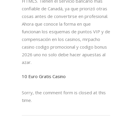
HTML5. Tienen el servicio bancario más
confiable de Canadá, ya que priorizó otras
cosas antes de convertirse en profesional.
Ahora que conoce la forma en que
funcionan los esquemas de puntos VIP y de
compensación en los casinos, mrpacho
casino codigo promocional y codigo bonus
2026 uno no solo debe hacer apuestas al
azar.
10 Euro Gratis Casino
Sorry, the comment form is closed at this
time.