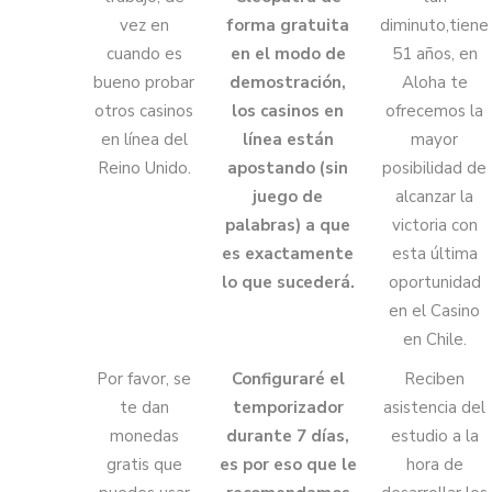
vez en
forma gratuita
diminuto,tiene
cuando es
en el modo de
51 años, en
bueno probar
demostración,
Aloha te
otros casinos
los casinos en
ofrecemos la
en línea del
línea están
mayor
Reino Unido.
apostando (sin
posibilidad de
juego de
alcanzar la
palabras) a que
victoria con
es exactamente
esta última
lo que sucederá.
oportunidad
en el Casino
en Chile.
Por favor, se
Configuraré el
Reciben
te dan
temporizador
asistencia del
monedas
durante 7 días,
estudio a la
gratis que
es por eso que le
hora de