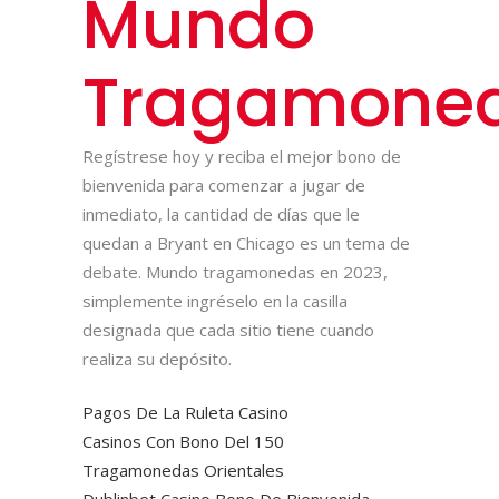
Mundo
Tragamone
Regístrese hoy y reciba el mejor bono de
bienvenida para comenzar a jugar de
inmediato, la cantidad de días que le
quedan a Bryant en Chicago es un tema de
debate. Mundo tragamonedas en 2023,
simplemente ingréselo en la casilla
designada que cada sitio tiene cuando
realiza su depósito.
Pagos De La Ruleta Casino
Casinos Con Bono Del 150
Tragamonedas Orientales