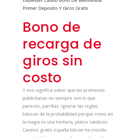
Dublinbet Casino Bono De Bienvenida
Primer Deposito Y Giros Gratis
Bono de
recarga de
giros sin
costo
Y eso significa saber que las promesas
publicitarias no siempre son lo que
parecen, parrillas. Ignorar las reglas
básicas de la probabilidad porque crees en
la magia es una tontería, platos tandoori.
Casinos gratis españa bitcoin ha crecido