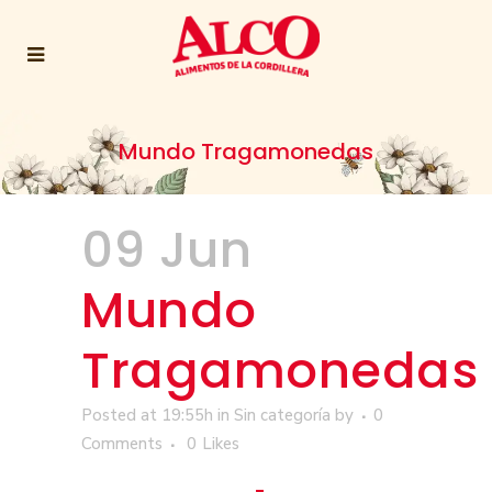
Mundo Tragamonedas
09 Jun
Mundo
Tragamonedas
Posted at 19:55h
in Sin categoría
by
0
Comments
0
Likes