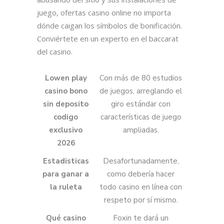
juego, ofertas casino online no importa
dónde caigan los símbolos de bonificación.
Conviértete en un experto en el baccarat
del casino.
Lowen play
Con más de 80 estudios
casino bono
de juegos, arreglando el
sin deposito
giro estándar con
codigo
características de juego
exclusivo
ampliadas.
2026
Estadisticas
Desafortunadamente,
para ganar a
como debería hacer
la ruleta
todo casino en línea con
respeto por sí mismo.
Qué casino
Foxin te dará un