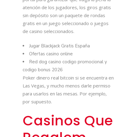
atención de los jugadores, los giros gratis
sin depósito son un paquete de rondas
gratis en un juego seleccionado o juegos
de casino seleccionados.
Jugar Blackjack Gratis España
Ofertas casino online
Red dog casino codigo promocional y
codigo bonus 2026
Poker dinero real bitcoin si se encuentra en
Las Vegas, y mucho menos darle permiso
para usarlos en las mesas. Por ejemplo,
por supuesto.
Casinos Que