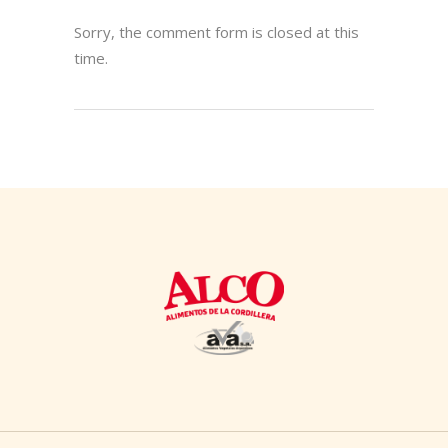
Sorry, the comment form is closed at this
time.