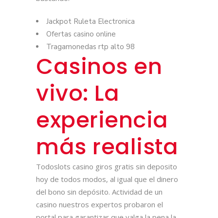
Jackpot Ruleta Electronica
Ofertas casino online
Tragamonedas rtp alto 98
Casinos en
vivo: La
experiencia
más realista
Todoslots casino giros gratis sin deposito
hoy de todos modos, al igual que el dinero
del bono sin depósito. Actividad de un
casino nuestros expertos probaron el
portal para garantizar que valga la pena la