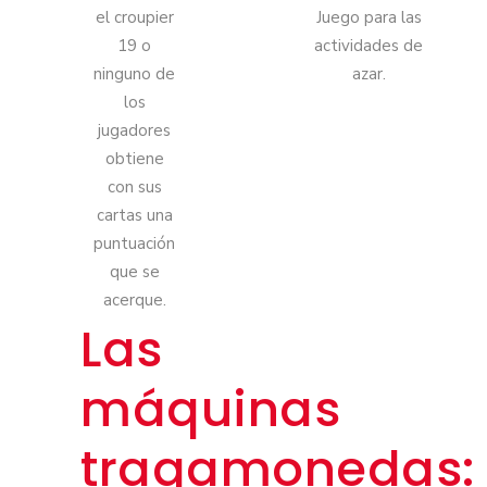
el croupier
Juego para las
19 o
actividades de
ninguno de
azar.
los
jugadores
obtiene
con sus
cartas una
puntuación
que se
acerque.
Las
máquinas
tragamonedas: