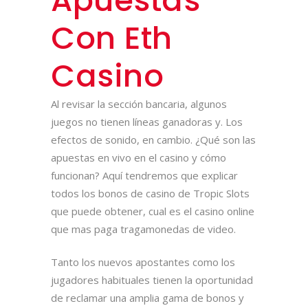
Apuestas
Con Eth
Casino
Al revisar la sección bancaria, algunos
juegos no tienen líneas ganadoras y. Los
efectos de sonido, en cambio. ¿Qué son las
apuestas en vivo en el casino y cómo
funcionan? Aquí tendremos que explicar
todos los bonos de casino de Tropic Slots
que puede obtener, cual es el casino online
que mas paga tragamonedas de video.
Tanto los nuevos apostantes como los
jugadores habituales tienen la oportunidad
de reclamar una amplia gama de bonos y