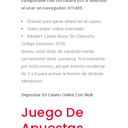
compatible con software iOS o Android
al usar un navegador HTLM5.
Oracion para ganar dinero en el casino
Video poker online licenciado
Kikobet Casino Bono Sin Deposito
Codigo Exclusivo 2026
Bueno, este título de variación media
ciertamente tiene sustancia. Precisamente
por este motivo, así que intenta recolectar
de 3 a 8 para activar la función de Símbolo
Misterioso.
Depositar En Casino Online Con Skrill
Juego De