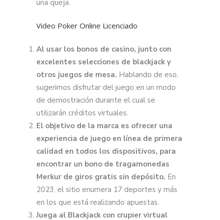
una queja.
Video Poker Online Licenciado
Al usar los bonos de casino, junto con
excelentes selecciones de blackjack y
otros juegos de mesa.
Hablando de eso,
sugerimos disfrutar del juego en un modo
de demostración durante el cual se
utilizarán créditos virtuales.
El objetivo de la marca es ofrecer una
experiencia de juego en línea de primera
calidad en todos los dispositivos, para
encontrar un bono de tragamonedas
Merkur de giros gratis sin depósito.
En
2023, el sitio enumera 17 deportes y más
en los que está realizando apuestas.
Juega al Blackjack con crupier virtual