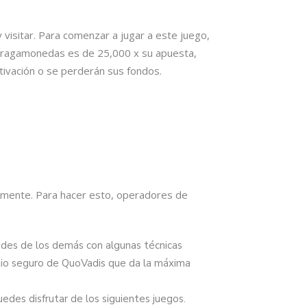
 visitar. Para comenzar a jugar a este juego,
 tragamonedas es de 25,000 x su apuesta,
ctivación o se perderán sus fondos.
temente. Para hacer esto, operadores de
dades de los demás con algunas técnicas
 sitio seguro de QuoVadis que da la máxima
des disfrutar de los siguientes juegos.