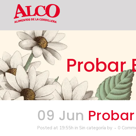
Probar 
09 Jun
Probar 
Posted at 19:55h
in Sin categoría
by
0 Comm