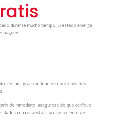
ratis
cupado durante mucho tiempo. El estado alberga
te paguen.
 ofrecen una gran cantidad de oportunidades
s.
arlo de inmediato, asegúrese de que califique
ecesidades con respecto al procesamiento de