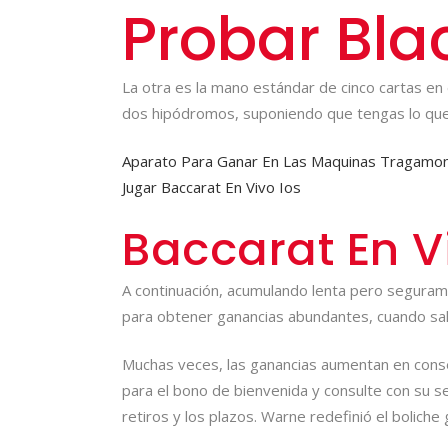
Probar Bla
La otra es la mano estándar de cinco cartas en
dos hipódromos, suponiendo que tengas lo que 
Aparato Para Ganar En Las Maquinas Tragamo
Jugar Baccarat En Vivo Ios
Baccarat En V
A continuación, acumulando lenta pero seguram
para obtener ganancias abundantes, cuando sale
Muchas veces, las ganancias aumentan en conse
para el bono de bienvenida y consulte con su s
retiros y los plazos. Warne redefinió el boliche g