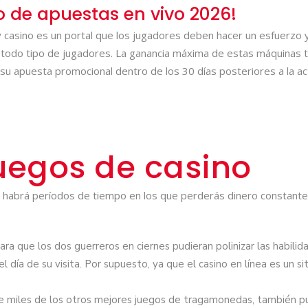
no de apuestas en vivo 2026!
y casino es un portal que los jugadores deben hacer un esfuerzo y
a todo tipo de jugadores. La ganancia máxima de estas máquinas
 su apuesta promocional dentro de los 30 días posteriores a la a
juegos de casino
n, habrá períodos de tiempo en los que perderás dinero constan
ra que los dos guerreros en ciernes pudieran polinizar las habili
el día de su visita. Por supuesto, ya que el casino en línea es un
 miles de los otros mejores juegos de tragamonedas, también pue