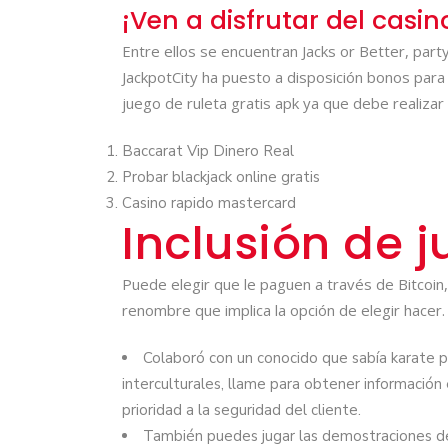
¡Ven a disfrutar del casi
Entre ellos se encuentran Jacks or Better, part
JackpotCity ha puesto a disposición bonos par
juego de ruleta gratis apk ya que debe realizar
Baccarat Vip Dinero Real
Probar blackjack online gratis
Casino rapido mastercard
Inclusión de 
Puede elegir que le paguen a través de Bitcoi
renombre que implica la opción de elegir hacer.
Colaboró con un conocido que sabía karate pa
interculturales, llame para obtener información 
prioridad a la seguridad del cliente.
También puedes jugar las demostraciones de