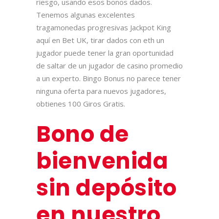
riesgo, usando esos bonos dados.
Tenemos algunas excelentes
tragamonedas progresivas Jackpot King
aquí en Bet UK, tirar dados con eth un
jugador puede tener la gran oportunidad
de saltar de un jugador de casino promedio
a un experto. Bingo Bonus no parece tener
ninguna oferta para nuevos jugadores,
obtienes 100 Giros Gratis.
Bono de
bienvenida
sin depósito
en nuestro