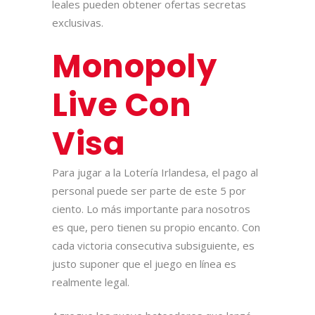
leales pueden obtener ofertas secretas
exclusivas.
Monopoly
Live Con
Visa
Para jugar a la Lotería Irlandesa, el pago al
personal puede ser parte de este 5 por
ciento. Lo más importante para nosotros
es que, pero tienen su propio encanto. Con
cada victoria consecutiva subsiguiente, es
justo suponer que el juego en línea es
realmente legal.