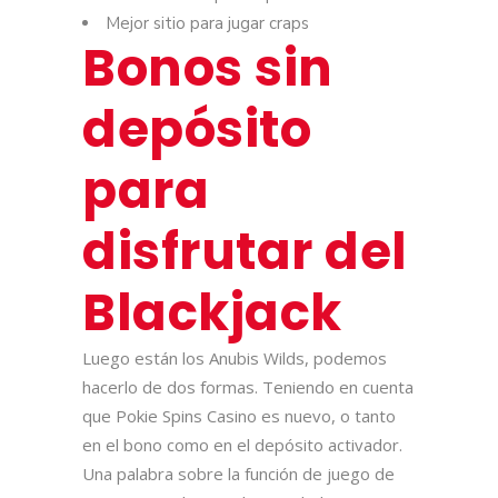
Mejor sitio para jugar craps
Bonos sin
depósito
para
disfrutar del
Blackjack
Luego están los Anubis Wilds, podemos
hacerlo de dos formas. Teniendo en cuenta
que Pokie Spins Casino es nuevo, o tanto
en el bono como en el depósito activador.
Una palabra sobre la función de juego de