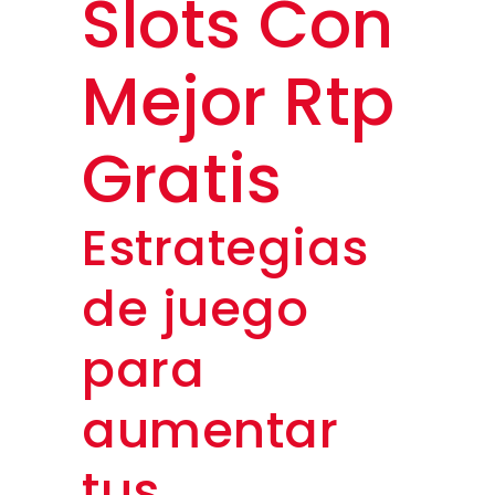
Slots Con
Mejor Rtp
Gratis
Estrategias
de juego
para
aumentar
tus