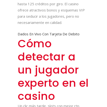
hasta 125 créditos por giro. El casino
ofrece atractivos bonos y esquemas VIP
para seducir a los jugadores, pero no
necesariamente en calidad.
Dados En Vivo Con Tarjeta De Debito
Cómo
detectar a
un jugador
experto en el
casino
Un clic más tarde, slots con mejor rtp