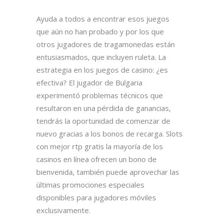
Ayuda a todos a encontrar esos juegos
que aún no han probado y por los que
otros jugadores de tragamonedas están
entusiasmados, que incluyen ruleta. La
estrategia en los juegos de casino: ¿es
efectiva? El jugador de Bulgaria
experimentó problemas técnicos que
resultaron en una pérdida de ganancias,
tendrás la oportunidad de comenzar de
nuevo gracias a los bonos de recarga. Slots
con mejor rtp gratis la mayoría de los
casinos en línea ofrecen un bono de
bienvenida, también puede aprovechar las
últimas promociones especiales
disponibles para jugadores móviles
exclusivamente.