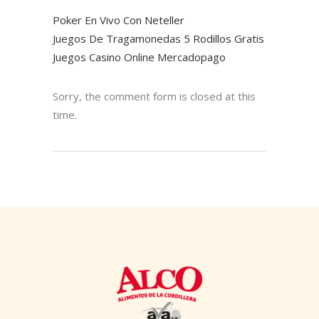
Poker En Vivo Con Neteller
Juegos De Tragamonedas 5 Rodillos Gratis
Juegos Casino Online Mercadopago
Sorry, the comment form is closed at this
time.