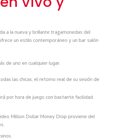
en vivo y
ada a la nueva y brillante tragamonedas del
 ofrece un estilo contemporáneo y un bar salón
ás de uno en cualquier lugar.
das las chicas, el retorno real de su sesión de
rá por hora de juego con bastante facilidad.
ideo Million Dollar Money Drop proviene del
s.
sinos.