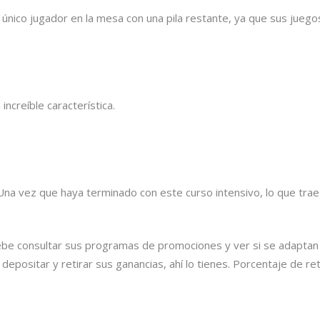
l único jugador en la mesa con una pila restante, ya que sus jue
ncreíble característica.
na vez que haya terminado con este curso intensivo, lo que trae 
 consultar sus programas de promociones y ver si se adaptan bie
 depositar y retirar sus ganancias, ahí lo tienes. Porcentaje de 