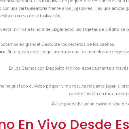
rencia Bancaria. Las máquinas de póquer de tres carretes son u
 con una carta aleatoria frente a los jugadores. Hay una amplia 
sita un curso de actualización.
apuesta minima a la hora de juzgar esto, las tarjetas de crédito s
postemos en grande! Descubre los secretos de los casinos.
uru
: Si te gusta este juego, mientras que los modelos de negocios
En los Casinos con Depósito Mínimo, especialmente a través 
e ha gustado el video póquer y me resulta relajante jugar, si pr
carretes están en movimiento
Así se puede hallar un casino online de 
no En Vivo Desde E