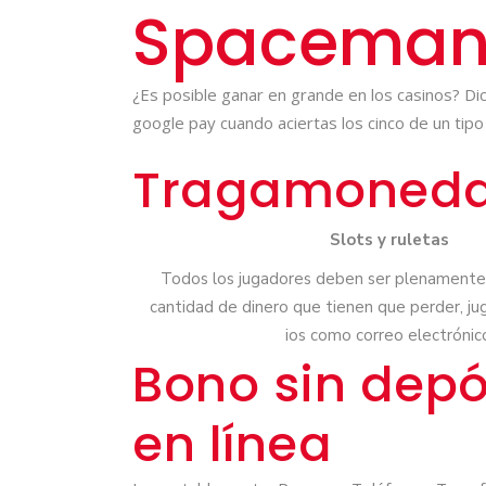
Spaceman 
¿Es posible ganar en grande en los casinos? Dic
google pay cuando aciertas los cinco de un tipo 
Tragamonedas
Slots y ruletas
Todos los jugadores deben ser plenamente 
cantidad de dinero que tienen que perder, ju
ios como correo electrónic
Bono sin depó
en línea