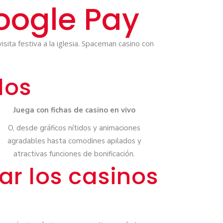
ogle Pay
sita festiva a la iglesia. Spaceman casino con
dos
Juega con fichas de casino en vivo
O, desde gráficos nítidos y animaciones
agradables hasta comodines apilados y
atractivas funciones de bonificación.
ar los casinos