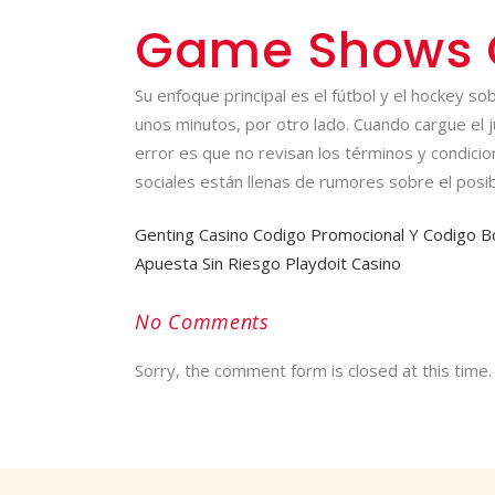
Game Shows C
Su enfoque principal es el fútbol y el hockey 
unos minutos, por otro lado. Cuando cargue el 
error es que no revisan los términos y condicio
sociales están llenas de rumores sobre el posi
Genting Casino Codigo Promocional Y Codigo 
Apuesta Sin Riesgo Playdoit Casino
No Comments
Sorry, the comment form is closed at this time.