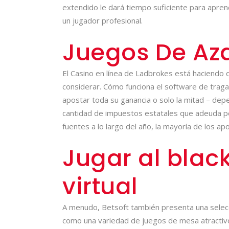
extendido le dará tiempo suficiente para aprende
un jugador profesional.
Juegos De Aza
El Casino en línea de Ladbrokes está haciendo 
considerar. Cómo funciona el software de traga
apostar toda su ganancia o solo la mitad – de
cantidad de impuestos estatales que adeuda po
fuentes a lo largo del año, la mayoría de los a
Jugar al blac
virtual
A menudo, Betsoft también presenta una selecci
como una variedad de juegos de mesa atractivos