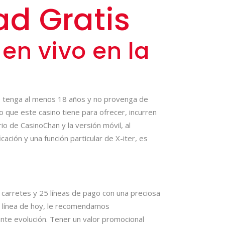
d Gratis
 en vivo en la
ue tenga al menos 18 años y no provenga de
o que este casino tiene para ofrecer, incurren
io de CasinoChan y la versión móvil, al
ción y una función particular de X-iter, es
 carretes y 25 líneas de pago con una preciosa
n línea de hoy, le recomendamos
nte evolución. Tener un valor promocional