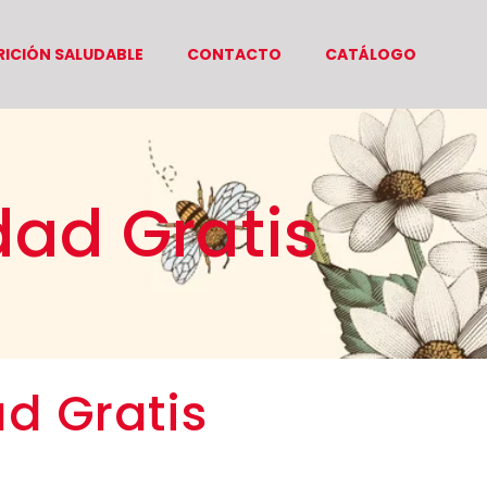
RICIÓN SALUDABLE
CONTACTO
CATÁLOGO
ad Gratis
d Gratis