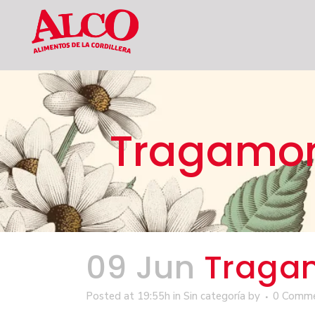
Tragamon
09 Jun
Tragam
Posted at 19:55h
in Sin categoría
by
0 Comm