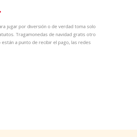
r
ara jugar por diversión o de verdad toma solo
ratuitos. Tragamonedas de navidad gratis otro
 están a punto de recibir el pago, las redes