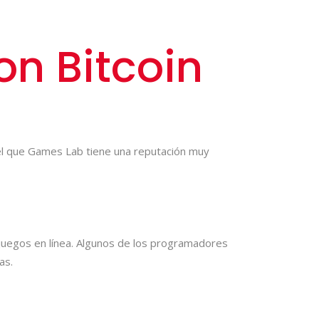
n Bitcoin
n el que Games Lab tiene una reputación muy
 juegos en línea. Algunos de los programadores
as.