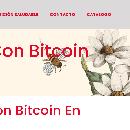
RICIÓN SALUDABLE
CONTACTO
CATÁLOGO
on Bitcoin
 Bitcoin En