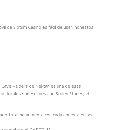
il de Slotum Casino es fácil de usar, honestos
os, Cave Raiders de Nektan es una de esas
pot locales son Holmes and Stolen Stones, el
 pago total no aumenta con cada apuesta en las