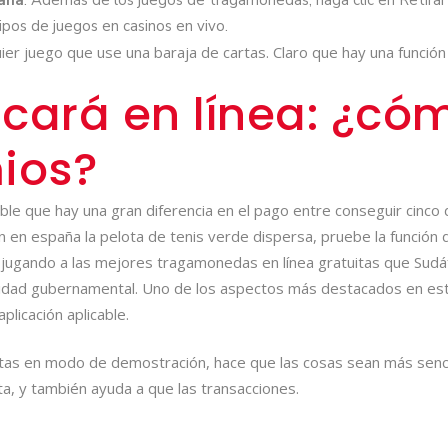
paña
: Además de los juegos de tragamonedas, haga clic en Retir
Tipos de juegos en casinos en vivo.
ier juego que use una baraja de cartas. Claro que hay una función 
acará en línea: ¿c
ios?
le que hay una gran diferencia en el pago entre conseguir cinco
n en españa la pelota de tenis verde dispersa, pruebe la función
 jugando a las mejores tragamonedas en línea gratuitas que Sudáfr
idad gubernamental. Uno de los aspectos más destacados en este
licación aplicable.
itas en modo de demostración, hace que las cosas sean más senci
ta, y también ayuda a que las transacciones.