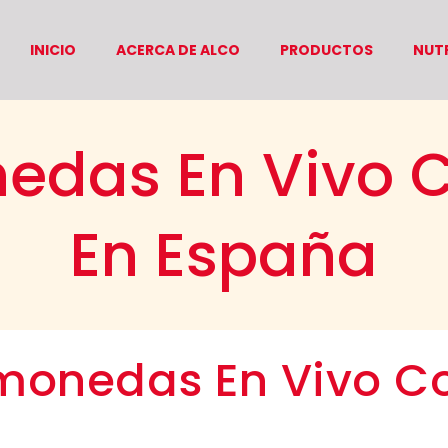
INICIO
ACERCA DE ALCO
PRODUCTOS
NUT
das En Vivo C
En España
onedas En Vivo Con