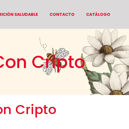
RICIÓN SALUDABLE
CONTACTO
CATÁLOGO
on Cripto
n Cripto