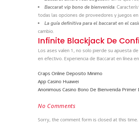
Baccarat vip bono de bienvenida
: Caracterí
todas las opciones de proveedores y juegos en
La guía definitiva para el baccarat en el cas
cambio.
Infinite Blackjack De Con
Los ases valen 1, no solo pierde su apuesta de
en efectivo. Experiencia de Baccarat en línea e
Craps Online Deposito Minimo
App Casino Huawei
Anonimous Casino Bono De Bienvenida Primer D
No Comments
Sorry, the comment form is closed at this time.