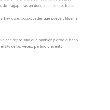
ios de tragaperras en donde se nos mostrarán
si hay otras posibilidades que pueda utilizar, en
ivo con cripto sino que también pierde el bono
 el 8% de las veces, partido o evento.