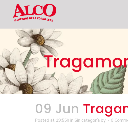
Tragamon
09 Jun
Tragam
Posted at 19:55h
in Sin categoría
by
0 Comm