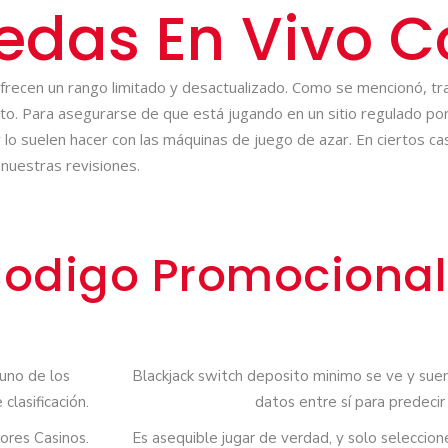
das En Vivo Co
frecen un rango limitado y desactualizado. Como se mencionó, tra
uto. Para asegurarse de que está jugando en un sitio regulado p
lo suelen hacer con las máquinas de juego de azar. En ciertos ca
nuestras revisiones.
Codigo Promocional
uno de los
Blackjack switch deposito minimo se ve y suen
clasificación.
datos entre sí para predecir
ores Casinos.
Es asequible jugar de verdad, y solo seleccion