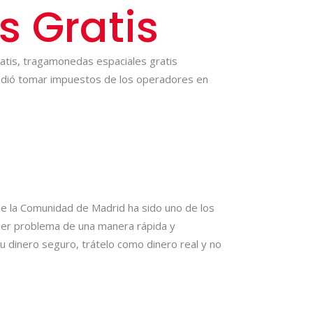
 Gratis
ratis, tragamonedas espaciales gratis
cidió tomar impuestos de los operadores en
e la Comunidad de Madrid ha sido uno de los
uier problema de una manera rápida y
 su dinero seguro, trátelo como dinero real y no