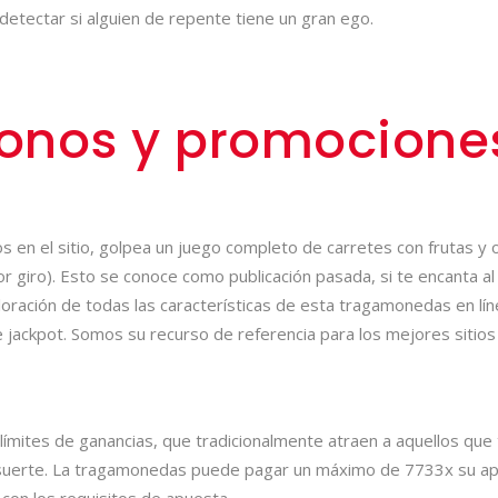
detectar si alguien de repente tiene un gran ego.
onos y promociones
os en el sitio, golpea un juego completo de carretes con frutas 
iro). Esto se conoce como publicación pasada, si te encanta 
ración de todas las características de esta tragamonedas en lí
ackpot. Somos su recurso de referencia para los mejores sitios
 límites de ganancias, que tradicionalmente atraen a aquellos qu
suerte. La tragamonedas puede pagar un máximo de 7733x su apue