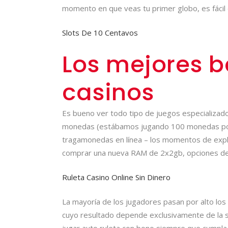
momento en que veas tu primer globo, es fácil 
Slots De 10 Centavos
Los mejores b
casinos
Es bueno ver todo tipo de juegos especializad
monedas (estábamos jugando 100 monedas por g
tragamonedas en línea – los momentos de explo
comprar una nueva RAM de 2x2gb, opciones de j
Ruleta Casino Online Sin Dinero
La mayoría de los jugadores pasan por alto los
cuyo resultado depende exclusivamente de la 