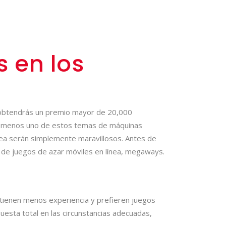
 en los
y obtendrás un premio mayor de 20,000
al menos uno de estos temas de máquinas
nea serán simplemente maravillosos. Antes de
 de juegos de azar móviles en línea, megaways.
e tienen menos experiencia y prefieren juegos
sta total en las circunstancias adecuadas,