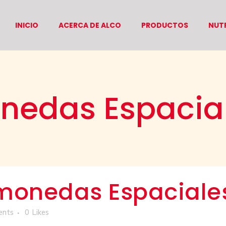
INICIO
ACERCA DE ALCO
PRODUCTOS
NUT
edas Espacial
onedas Espaciales
ents
0
Likes