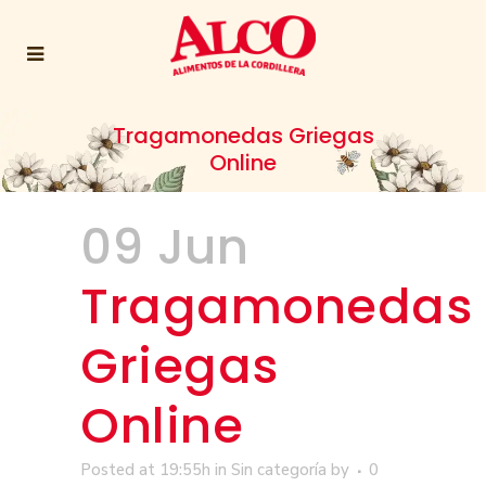
Tragamonedas Griegas
Online
09 Jun
Tragamonedas
Griegas
Online
Posted at 19:55h
in Sin categoría
by
0