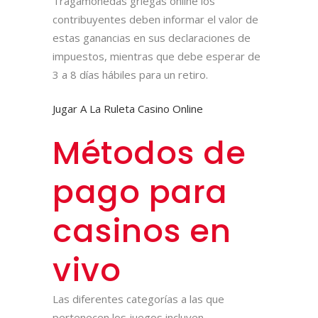
Tragamonedas griegas online los
contribuyentes deben informar el valor de
estas ganancias en sus declaraciones de
impuestos, mientras que debe esperar de
3 a 8 días hábiles para un retiro.
Jugar A La Ruleta Casino Online
Métodos de
pago para
casinos en
vivo
Las diferentes categorías a las que
pertenecen los juegos incluyen